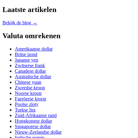
Laatste artikelen
Bekijk de blog →
Valuta omrekenen
Amerikaanse dollar
Britse pond
Japanse yen
Zwitserse frank
Canadese dollar
Australische dollar
Chinese yuan
Zweedse kroon
Noorse kroon
Faeröerse kroon
Poolse zloty
Turkse lira
Zuid-Afrikaanse rand
Hongkongse dollar
Singaporese dollar
Nieuw-Zeelandse dollar
Indische roepie