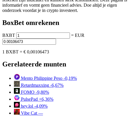
informatief en vormt geen financieel advies. Doe altijd je eigen
onderzoek voordat je in crypto investeert.
BoxBet omrekenen
BXBT
=
EUR
1 BXBT =
€ 0,00106473
Gerelateerde munten
Mento Philippine Peso
-0,19%
Retardmaxxing
-6,67%
FOMO
-9,80%
PulsePad
+6,36%
hey.lol
-4,09%
Vibe Cat
—