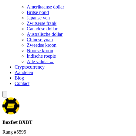
Amerikaanse dollar
Britse pond
Japanse yen
Zwitserse frank
Canadese dollar
Australische dollar
Chinese yuan
Zweedse kroon
Noorse kroon
Indische roepie
Alle valuta →
Cryptocurrency
Aandelen
Blog
Contact
BoxBet
BXBT
Rang #5595