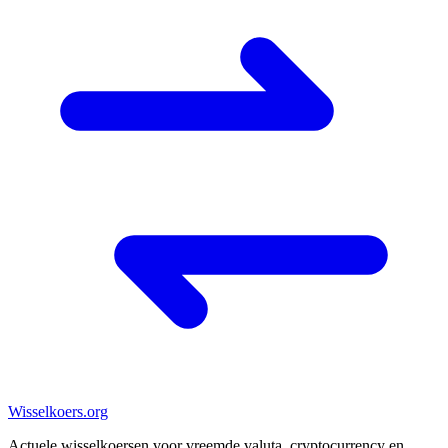
Wisselkoers
.org
Actuele wisselkoersen voor vreemde valuta, cryptocurrency en