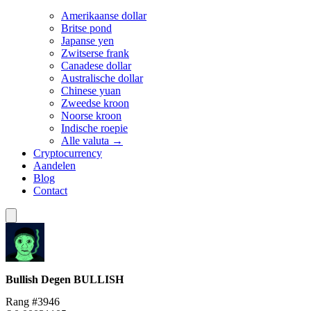
Amerikaanse dollar
Britse pond
Japanse yen
Zwitserse frank
Canadese dollar
Australische dollar
Chinese yuan
Zweedse kroon
Noorse kroon
Indische roepie
Alle valuta →
Cryptocurrency
Aandelen
Blog
Contact
Bullish Degen
BULLISH
Rang #3946