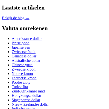
Laatste artikelen
Bekijk de blog →
Valuta omrekenen
Amerikaanse dollar
Britse pond
Japanse yen
Zwitserse frank
Canadese dollar
Australische dollar
Chinese yuan
Zweedse kroon
Noorse kroon
Faeröerse kroon
Poolse zloty
Turkse lira
Zuid-Afrikaanse rand
Hongkongse dollar
Singaporese dollar
Nieuw-Zeelandse dollar
Indische roepie