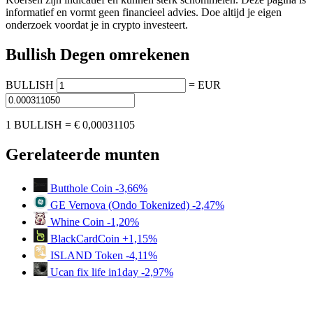
informatief en vormt geen financieel advies. Doe altijd je eigen
onderzoek voordat je in crypto investeert.
Bullish Degen omrekenen
BULLISH
=
EUR
1 BULLISH =
€ 0,00031105
Gerelateerde munten
Butthole Coin
-3,66%
GE Vernova (Ondo Tokenized)
-2,47%
Whine Coin
-1,20%
BlackCardCoin
+1,15%
ISLAND Token
-4,11%
Ucan fix life in1day
-2,97%