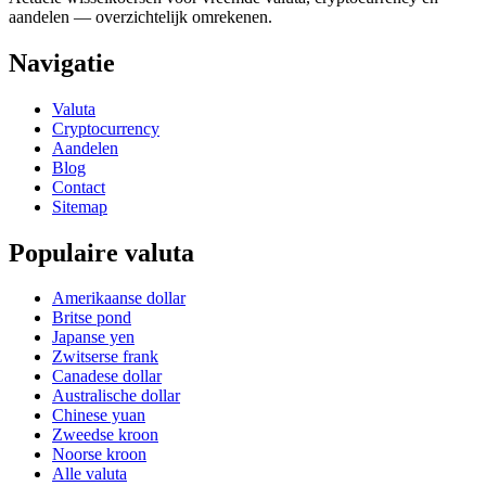
aandelen — overzichtelijk omrekenen.
Navigatie
Valuta
Cryptocurrency
Aandelen
Blog
Contact
Sitemap
Populaire valuta
Amerikaanse dollar
Britse pond
Japanse yen
Zwitserse frank
Canadese dollar
Australische dollar
Chinese yuan
Zweedse kroon
Noorse kroon
Alle valuta