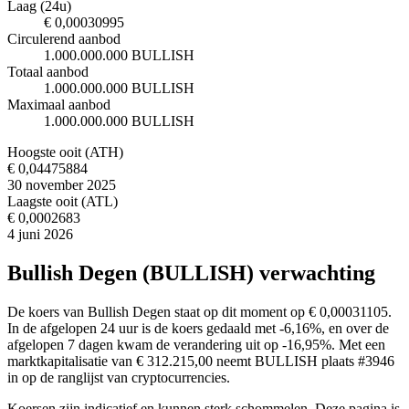
Laag (24u)
€ 0,00030995
Circulerend aanbod
1.000.000.000 BULLISH
Totaal aanbod
1.000.000.000 BULLISH
Maximaal aanbod
1.000.000.000 BULLISH
Hoogste ooit (ATH)
€ 0,04475884
30 november 2025
Laagste ooit (ATL)
€ 0,0002683
4 juni 2026
Bullish Degen (BULLISH) verwachting
De koers van Bullish Degen staat op dit moment op € 0,00031105.
In de afgelopen 24 uur is de koers gedaald met -6,16%, en over de
afgelopen 7 dagen kwam de verandering uit op -16,95%. Met een
marktkapitalisatie van € 312.215,00 neemt BULLISH plaats #3946
in op de ranglijst van cryptocurrencies.
Koersen zijn indicatief en kunnen sterk schommelen. Deze pagina is