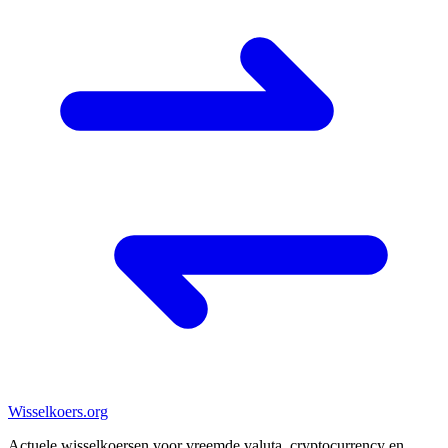
Wisselkoers
.org
Actuele wisselkoersen voor vreemde valuta, cryptocurrency en