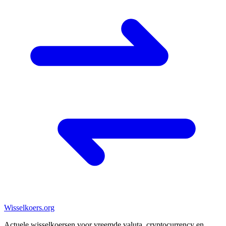
Wisselkoers
.org
Actuele wisselkoersen voor vreemde valuta, cryptocurrency en