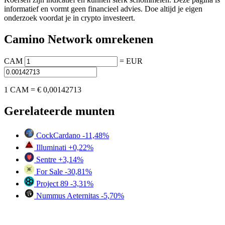
informatief en vormt geen financieel advies. Doe altijd je eigen
onderzoek voordat je in crypto investeert.
Camino Network omrekenen
CAM
=
EUR
1 CAM =
€ 0,00142713
Gerelateerde munten
CockCardano
-11,48%
Illuminati
+0,22%
Sentre
+3,14%
For Sale
-30,81%
Project 89
-3,31%
Nummus Aeternitas
-5,70%