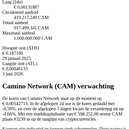
Laag (24u)
€ 0,00131887
Circulerend aanbod
419.217.249 CAM
Totaal aanbod
917.499.341 CAM
Maximaal aanbod
1.000.000.000 CAM
Hoogste ooit (ATH)
€ 0,187106
29 januari 2025
Laagste ooit (ATL)
€ 0,00046133
3 juni 2026
Camino Network (CAM) verwachting
De koers van Camino Network staat op dit moment op
€ 0,00142713. In de afgelopen 24 uur is de koers gedaald met
-0,59%, en over de afgelopen 7 dagen kwam de verandering uit op
-4,66%. Met een marktkapitalisatie van € 598.252,00 neemt CAM
plaats #3239 in op de ranglijst van cryptocurrencies.
Koersen zijn indicatief en kunnen sterk schommelen. Deze pagina is