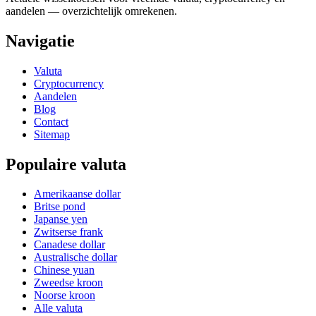
aandelen — overzichtelijk omrekenen.
Navigatie
Valuta
Cryptocurrency
Aandelen
Blog
Contact
Sitemap
Populaire valuta
Amerikaanse dollar
Britse pond
Japanse yen
Zwitserse frank
Canadese dollar
Australische dollar
Chinese yuan
Zweedse kroon
Noorse kroon
Alle valuta