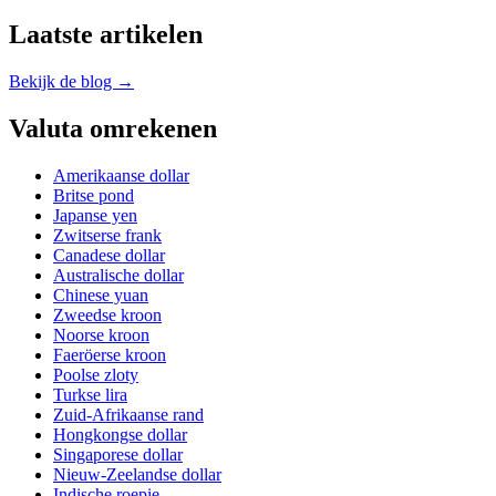
Laatste artikelen
Bekijk de blog →
Valuta omrekenen
Amerikaanse dollar
Britse pond
Japanse yen
Zwitserse frank
Canadese dollar
Australische dollar
Chinese yuan
Zweedse kroon
Noorse kroon
Faeröerse kroon
Poolse zloty
Turkse lira
Zuid-Afrikaanse rand
Hongkongse dollar
Singaporese dollar
Nieuw-Zeelandse dollar
Indische roepie