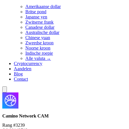
Amerikaanse dollar
Britse pond
Japanse yen
Zwitserse frank
Canadese dollar
Australische dollar
Chinese yuan
Zweedse kroon
Noorse kroon
Indische roepie
Alle valuta →
Cryptocurrency
Aandelen
Blog
Contact
Camino Network
CAM
Rang #3239