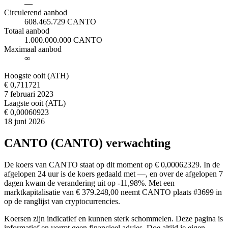
—
Circulerend aanbod
608.465.729 CANTO
Totaal aanbod
1.000.000.000 CANTO
Maximaal aanbod
∞
Hoogste ooit (ATH)
€ 0,711721
7 februari 2023
Laagste ooit (ATL)
€ 0,00060923
18 juni 2026
CANTO (CANTO) verwachting
De koers van CANTO staat op dit moment op € 0,00062329. In de
afgelopen 24 uur is de koers gedaald met —, en over de afgelopen 7
dagen kwam de verandering uit op -11,98%. Met een
marktkapitalisatie van € 379.248,00 neemt CANTO plaats #3699 in
op de ranglijst van cryptocurrencies.
Koersen zijn indicatief en kunnen sterk schommelen. Deze pagina is
informatief en vormt geen financieel advies. Doe altijd je eigen