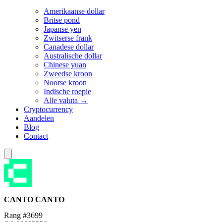
Amerikaanse dollar
Britse pond
Japanse yen
Zwitserse frank
Canadese dollar
Australische dollar
Chinese yuan
Zweedse kroon
Noorse kroon
Indische roepie
Alle valuta →
Cryptocurrency
Aandelen
Blog
Contact
CANTO
CANTO
Rang #3699