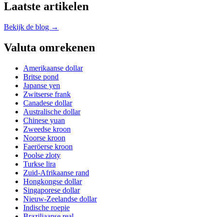
Laatste artikelen
Bekijk de blog →
Valuta omrekenen
Amerikaanse dollar
Britse pond
Japanse yen
Zwitserse frank
Canadese dollar
Australische dollar
Chinese yuan
Zweedse kroon
Noorse kroon
Faeröerse kroon
Poolse zloty
Turkse lira
Zuid-Afrikaanse rand
Hongkongse dollar
Singaporese dollar
Nieuw-Zeelandse dollar
Indische roepie
Braziliaanse real