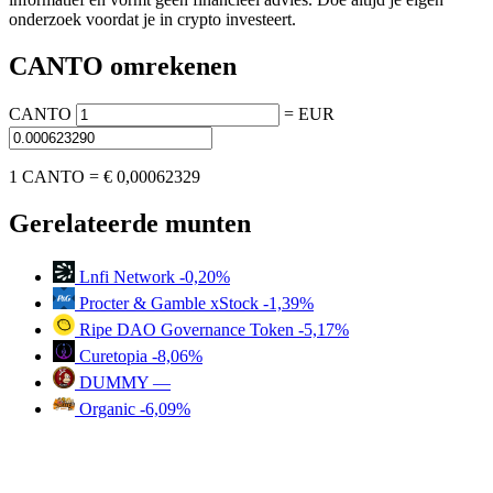
onderzoek voordat je in crypto investeert.
CANTO omrekenen
CANTO
=
EUR
1 CANTO =
€ 0,00062329
Gerelateerde munten
Lnfi Network
-0,20%
Procter & Gamble xStock
-1,39%
Ripe DAO Governance Token
-5,17%
Curetopia
-8,06%
DUMMY
—
Organic
-6,09%