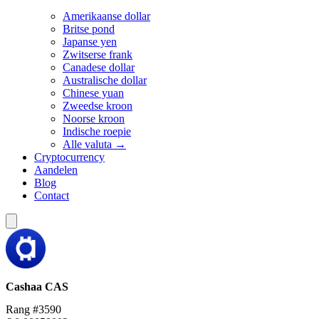
Amerikaanse dollar
Britse pond
Japanse yen
Zwitserse frank
Canadese dollar
Australische dollar
Chinese yuan
Zweedse kroon
Noorse kroon
Indische roepie
Alle valuta →
Cryptocurrency
Aandelen
Blog
Contact
Cashaa
CAS
Rang #3590