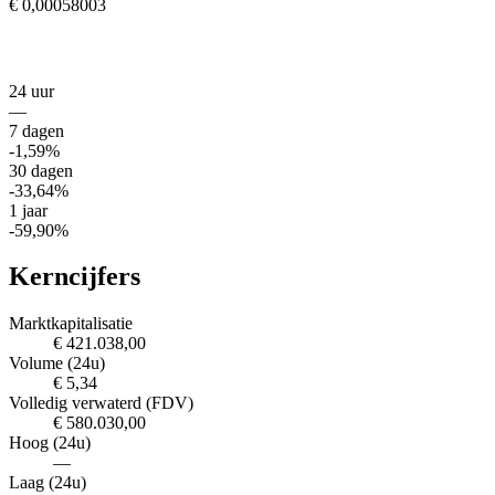
€ 0,00058003
24 uur
—
7 dagen
-1,59%
30 dagen
-33,64%
1 jaar
-59,90%
Kerncijfers
Marktkapitalisatie
€ 421.038,00
Volume (24u)
€ 5,34
Volledig verwaterd (FDV)
€ 580.030,00
Hoog (24u)
—
Laag (24u)