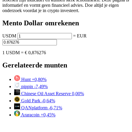
informatief en vormt geen financieel advies. Doe altijd je eigen
onderzoek voordat je in crypto investeert.
Mento Dollar omrekenen
USDM
=
EUR
1 USDM =
€ 0,876276
Gerelateerde munten
Hunt
+0,80%
pippin
-7,49%
Chinese Oil Asset Reserve
0,00%
Gold Park
-0,64%
QANplatform
-6,71%
Araracoin
+0,45%