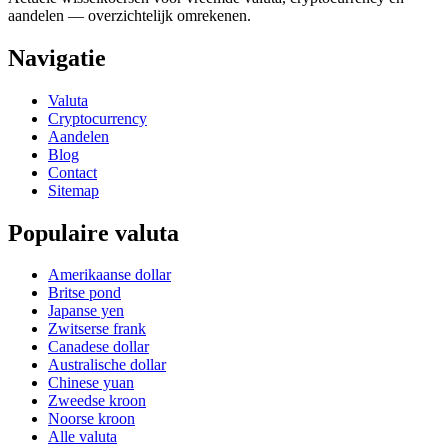
aandelen — overzichtelijk omrekenen.
Navigatie
Valuta
Cryptocurrency
Aandelen
Blog
Contact
Sitemap
Populaire valuta
Amerikaanse dollar
Britse pond
Japanse yen
Zwitserse frank
Canadese dollar
Australische dollar
Chinese yuan
Zweedse kroon
Noorse kroon
Alle valuta