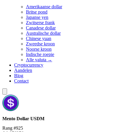
Amerikaanse dollar
Britse pond
Japanse yen
Zwitserse frank
Canadese dollar
Australische dollar
Chinese yuan
Zweedse kroon
Noorse kroon
Indische roepie
Alle valuta →
Cryptocurrency
Aandelen
Blog
Contact
Mento Dollar
USDM
Rang #925