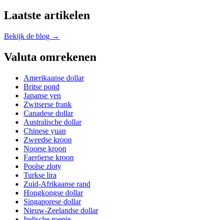
Laatste artikelen
Bekijk de blog →
Valuta omrekenen
Amerikaanse dollar
Britse pond
Japanse yen
Zwitserse frank
Canadese dollar
Australische dollar
Chinese yuan
Zweedse kroon
Noorse kroon
Faeröerse kroon
Poolse zloty
Turkse lira
Zuid-Afrikaanse rand
Hongkongse dollar
Singaporese dollar
Nieuw-Zeelandse dollar
Indische roepie