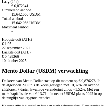
Laag (24u)
€ 0,872341
Circulerend aanbod
15.642.056 USDM
Totaal aanbod
15.642.056 USDM
Maximaal aanbod
∞
Hoogste ooit (ATH)
€ 1,05
27 september 2022
Laagste ooit (ATL)
€ 0,429266
10 oktober 2025
Mento Dollar (USDM) verwachting
De koers van Mento Dollar staat op dit moment op € 0,876276. In
de afgelopen 24 uur is de koers gestegen met +0,32%, en over de
afgelopen 7 dagen kwam de verandering uit op +1,52%. Met een
marktkapitalisatie van € 13,71 mln neemt USDM plaats #925 in op
de ranglijst van cryptocurrencies.
Koersen zijn indicatief en kunnen sterk schommelen. Deze pagina is