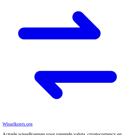
Wisselkoers
.org
Actuele wisselkoersen voor vreemde valuta, cryptocurrency en