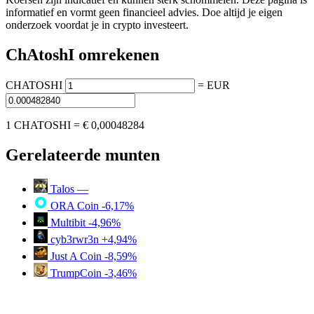
informatief en vormt geen financieel advies. Doe altijd je eigen
onderzoek voordat je in crypto investeert.
ChAtoshI omrekenen
CHATOSHI
=
EUR
1 CHATOSHI =
€ 0,00048284
Gerelateerde munten
Talos
—
ORA Coin
-6,17%
Multibit
-4,96%
cyb3rwr3n
+4,94%
Just A Coin
-8,59%
TrumpCoin
-3,46%