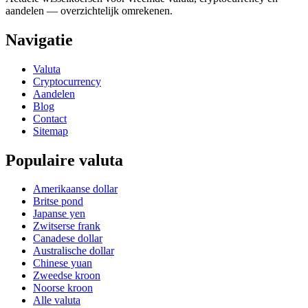
aandelen — overzichtelijk omrekenen.
Navigatie
Valuta
Cryptocurrency
Aandelen
Blog
Contact
Sitemap
Populaire valuta
Amerikaanse dollar
Britse pond
Japanse yen
Zwitserse frank
Canadese dollar
Australische dollar
Chinese yuan
Zweedse kroon
Noorse kroon
Alle valuta