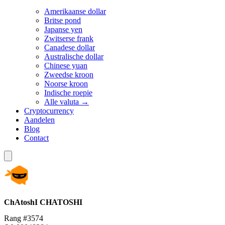
Amerikaanse dollar
Britse pond
Japanse yen
Zwitserse frank
Canadese dollar
Australische dollar
Chinese yuan
Zweedse kroon
Noorse kroon
Indische roepie
Alle valuta →
Cryptocurrency
Aandelen
Blog
Contact
ChAtoshI
CHATOSHI
Rang #3574