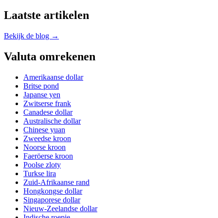
Laatste artikelen
Bekijk de blog →
Valuta omrekenen
Amerikaanse dollar
Britse pond
Japanse yen
Zwitserse frank
Canadese dollar
Australische dollar
Chinese yuan
Zweedse kroon
Noorse kroon
Faeröerse kroon
Poolse zloty
Turkse lira
Zuid-Afrikaanse rand
Hongkongse dollar
Singaporese dollar
Nieuw-Zeelandse dollar
Indische roepie