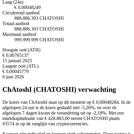
Laag (24u)
€ 0,00048249
Circulerend aanbod
888.886.303 CHATOSHI
Totaal aanbod
888.886.303 CHATOSHI
Maximaal aanbod
999.999.999 CHATOSHI
Hoogste ooit (ATH)
€ 0,00765137
15 januari 2025
Laagste ooit (ATL)
€ 0,00045779
6 juni 2026
ChAtoshI (CHATOSHI) verwachting
De koers van ChAtoshI staat op dit moment op € 0,00048284. In de
afgelopen 24 uur is de koers gedaald met -5,26%, en over de
afgelopen 7 dagen kwam de verandering uit op -2,18%. Met een
marktkapitalisatie van € 428.883,00 neemt CHATOSHI plaats
#3574 in op de ranglijst van cryptocurrencies.
Koersen zijn indicatief en kunnen sterk schommelen. Deze pagina is