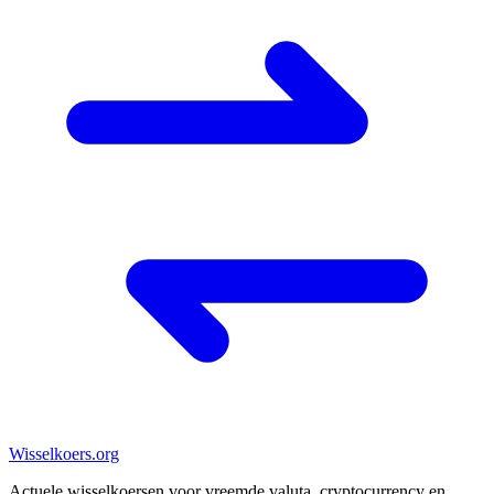
Wisselkoers
.org
Actuele wisselkoersen voor vreemde valuta, cryptocurrency en