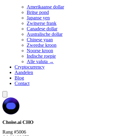
Amerikaanse dollar
Britse pond
Japanse yen
Zwitserse frank
Canadese dollar
Australische dollar
Chinese yuan
Zweedse kroon
Noorse kroon
Indische roepie
Alle valuta →
Cryptocurrency
Aandelen
Blog
Contact
Choise.ai
CHO
Rang #5006