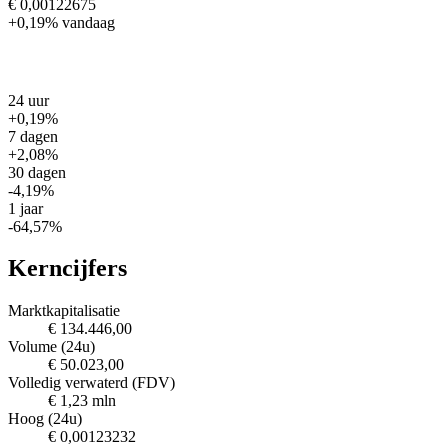
€ 0,00122675
+0,19%
vandaag
24 uur
+0,19%
7 dagen
+2,08%
30 dagen
-4,19%
1 jaar
-64,57%
Kerncijfers
Marktkapitalisatie
€ 134.446,00
Volume (24u)
€ 50.023,00
Volledig verwaterd (FDV)
€ 1,23 mln
Hoog (24u)
€ 0,00123232