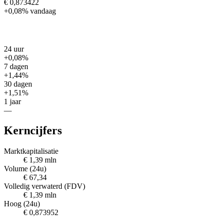
€ 0,873422
+0,08%
vandaag
24 uur
+0,08%
7 dagen
+1,44%
30 dagen
+1,51%
1 jaar
—
Kerncijfers
Marktkapitalisatie
€ 1,39 mln
Volume (24u)
€ 67,34
Volledig verwaterd (FDV)
€ 1,39 mln
Hoog (24u)
€ 0,873952