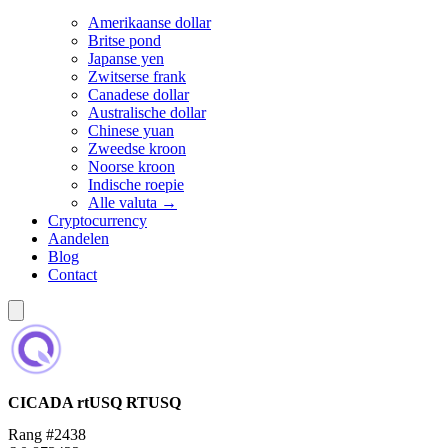
Amerikaanse dollar
Britse pond
Japanse yen
Zwitserse frank
Canadese dollar
Australische dollar
Chinese yuan
Zweedse kroon
Noorse kroon
Indische roepie
Alle valuta →
Cryptocurrency
Aandelen
Blog
Contact
CICADA rtUSQ
RTUSQ
Rang #2438