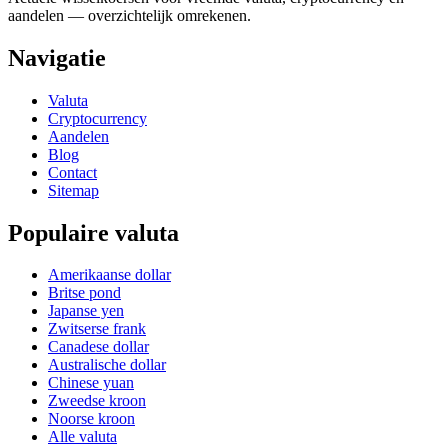
aandelen — overzichtelijk omrekenen.
Navigatie
Valuta
Cryptocurrency
Aandelen
Blog
Contact
Sitemap
Populaire valuta
Amerikaanse dollar
Britse pond
Japanse yen
Zwitserse frank
Canadese dollar
Australische dollar
Chinese yuan
Zweedse kroon
Noorse kroon
Alle valuta