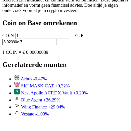
informatief en vormt geen financieel advies. Doe altijd je eigen
onderzoek voordat je in crypto investeert.
Coin on Base omrekenen
COIN
=
EUR
1 COIN =
€ 0,00000089
Gerelateerde munten
Arbus
-0,47%
SKI MASK CAT
+0,32%
Nest Apollo ACRDX Vault
+0,29%
Blue Agent
+26,29%
Wing Finance
+29,04%
Vestate
-1,09%