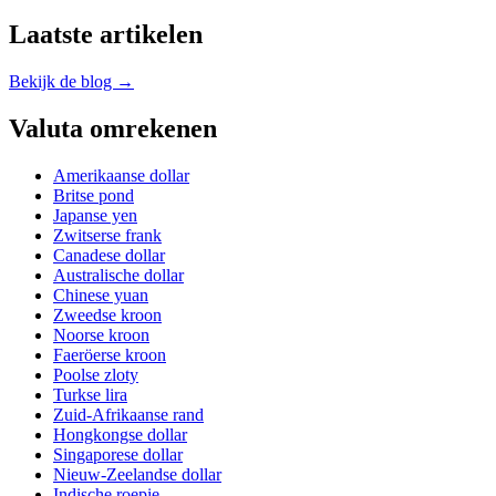
Laatste artikelen
Bekijk de blog →
Valuta omrekenen
Amerikaanse dollar
Britse pond
Japanse yen
Zwitserse frank
Canadese dollar
Australische dollar
Chinese yuan
Zweedse kroon
Noorse kroon
Faeröerse kroon
Poolse zloty
Turkse lira
Zuid-Afrikaanse rand
Hongkongse dollar
Singaporese dollar
Nieuw-Zeelandse dollar
Indische roepie