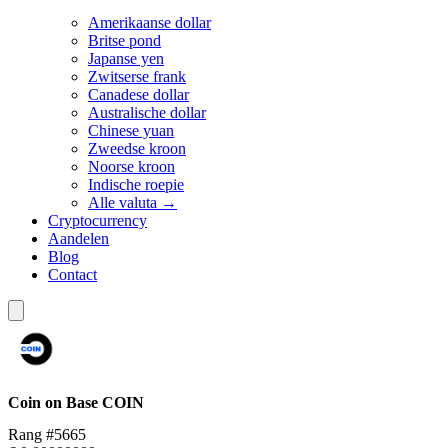
Amerikaanse dollar
Britse pond
Japanse yen
Zwitserse frank
Canadese dollar
Australische dollar
Chinese yuan
Zweedse kroon
Noorse kroon
Indische roepie
Alle valuta →
Cryptocurrency
Aandelen
Blog
Contact
Coin on Base
COIN
Rang #5665