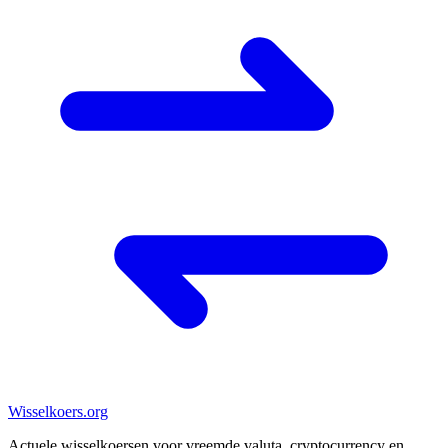
Wisselkoers
.org
Actuele wisselkoersen voor vreemde valuta, cryptocurrency en