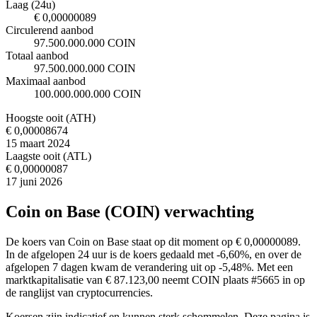
Laag (24u)
€ 0,00000089
Circulerend aanbod
97.500.000.000 COIN
Totaal aanbod
97.500.000.000 COIN
Maximaal aanbod
100.000.000.000 COIN
Hoogste ooit (ATH)
€ 0,00008674
15 maart 2024
Laagste ooit (ATL)
€ 0,00000087
17 juni 2026
Coin on Base (COIN) verwachting
De koers van Coin on Base staat op dit moment op € 0,00000089.
In de afgelopen 24 uur is de koers gedaald met -6,60%, en over de
afgelopen 7 dagen kwam de verandering uit op -5,48%. Met een
marktkapitalisatie van € 87.123,00 neemt COIN plaats #5665 in op
de ranglijst van cryptocurrencies.
Koersen zijn indicatief en kunnen sterk schommelen. Deze pagina is