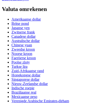
Valuta omrekenen
Amerikaanse dollar
Britse pond
Japanse yen
Zwitserse frank
Canadese dollar
Australische dollar
Chinese yuan
Zweedse kroon
Noorse kroon
Faeröerse kroon
Poolse zloty
Turkse lira
Zuid-Afrikaanse rand
Hongkongse dollar
Singaporese dollar
Nieuw-Zeelandse dollar
Indische roepie
Braziliaanse real
Mexicaanse peso
Verenigde Arabische Emiraten-dirham