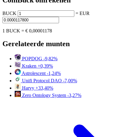
CoinBuck omrekenen
BUCK
=
EUR
1 BUCK =
€ 0,00001178
Gerelateerde munten
POPDOG
-9,82%
Kraken
+0,39%
Astrolescent
-1,24%
Unifi Protocol DAO
-7,00%
Harvy
+33,40%
Zero Ontology System
-3,27%