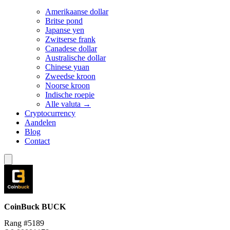
Amerikaanse dollar
Britse pond
Japanse yen
Zwitserse frank
Canadese dollar
Australische dollar
Chinese yuan
Zweedse kroon
Noorse kroon
Indische roepie
Alle valuta →
Cryptocurrency
Aandelen
Blog
Contact
CoinBuck
BUCK
Rang #5189