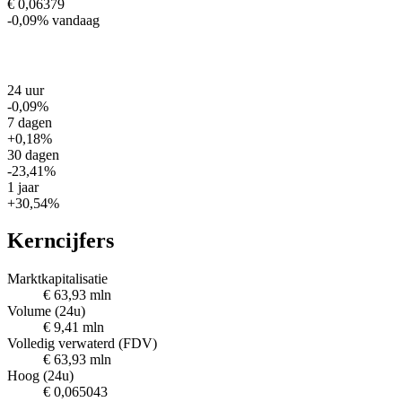
€ 0,06379
-0,09%
vandaag
24 uur
-0,09%
7 dagen
+0,18%
30 dagen
-23,41%
1 jaar
+30,54%
Kerncijfers
Marktkapitalisatie
€ 63,93 mln
Volume (24u)
€ 9,41 mln
Volledig verwaterd (FDV)
€ 63,93 mln
Hoog (24u)
€ 0,065043