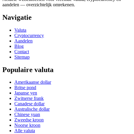
aandelen — overzichtelijk omrekenen.
Navigatie
Valuta
Cryptocurrency
Aandelen
Blog
Contact
Sitemap
Populaire valuta
Amerikaanse dollar
Britse pond
Japanse yen
Zwitserse frank
Canadese dollar
Australische dollar
Chinese yuan
Zweedse kroon
Noorse kroon
Alle valuta