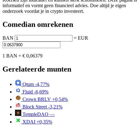
informatief en vormt geen financieel advies. Doe altijd je eigen
onderzoek voordat je in crypto investeert.
Comedian omrekenen
BAN
=
EUR
1 BAN =
€ 0,06379
Gerelateerde munten
Qtum
-4,77%
Fluid
-6,69%
Crown BRLV
+0,54%
Block Street
-3,21%
TempleDAO
—
XDAI
+0,35%