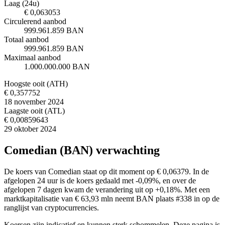
Laag (24u)
€ 0,063053
Circulerend aanbod
999.961.859 BAN
Totaal aanbod
999.961.859 BAN
Maximaal aanbod
1.000.000.000 BAN
Hoogste ooit (ATH)
€ 0,357752
18 november 2024
Laagste ooit (ATL)
€ 0,00859643
29 oktober 2024
Comedian (BAN) verwachting
De koers van Comedian staat op dit moment op € 0,06379. In de
afgelopen 24 uur is de koers gedaald met -0,09%, en over de
afgelopen 7 dagen kwam de verandering uit op +0,18%. Met een
marktkapitalisatie van € 63,93 mln neemt BAN plaats #338 in op de
ranglijst van cryptocurrencies.
Koersen zijn indicatief en kunnen sterk schommelen. Deze pagina is