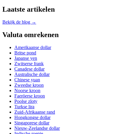
Laatste artikelen
Bekijk de blog →
Valuta omrekenen
Amerikaanse dollar
Britse pond
Japanse yen
Zwitserse frank
Canadese dollar
Australische dollar
Chinese yuan
Zweedse kroon
Noorse kroon
Faeröerse kroon
Poolse zloty
Turkse lira
Zuid-Afrikaanse rand
Hongkongse dollar
Singaporese dollar
Nieuw-Zeelandse dollar
Indische roepie