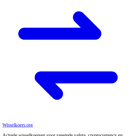
Wisselkoers
.org
Actuele wisselkoersen voor vreemde valuta, cryptocurrency en