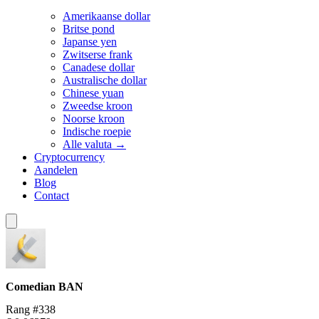
Amerikaanse dollar
Britse pond
Japanse yen
Zwitserse frank
Canadese dollar
Australische dollar
Chinese yuan
Zweedse kroon
Noorse kroon
Indische roepie
Alle valuta →
Cryptocurrency
Aandelen
Blog
Contact
Comedian
BAN
Rang #338