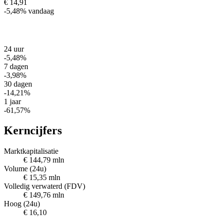
€ 14,91
-5,48%
vandaag
24 uur
-5,48%
7 dagen
-3,98%
30 dagen
-14,21%
1 jaar
-61,57%
Kerncijfers
Marktkapitalisatie
€ 144,79 mln
Volume (24u)
€ 15,35 mln
Volledig verwaterd (FDV)
€ 149,76 mln
Hoog (24u)
€ 16,10