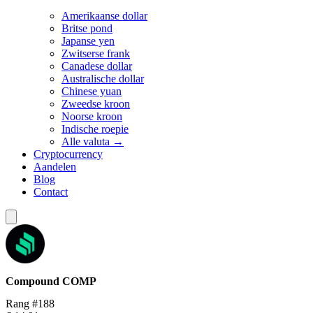
Amerikaanse dollar
Britse pond
Japanse yen
Zwitserse frank
Canadese dollar
Australische dollar
Chinese yuan
Zweedse kroon
Noorse kroon
Indische roepie
Alle valuta →
Cryptocurrency
Aandelen
Blog
Contact
Compound
COMP
Rang #188