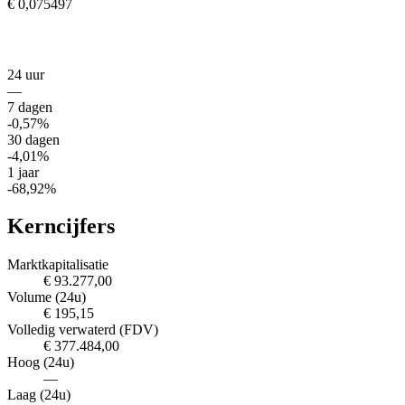
€ 0,075497
24 uur
—
7 dagen
-0,57%
30 dagen
-4,01%
1 jaar
-68,92%
Kerncijfers
Marktkapitalisatie
€ 93.277,00
Volume (24u)
€ 195,15
Volledig verwaterd (FDV)
€ 377.484,00
Hoog (24u)
—
Laag (24u)