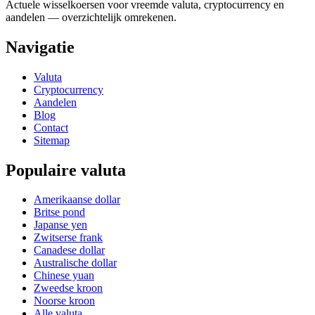
Actuele wisselkoersen voor vreemde valuta, cryptocurrency en
aandelen — overzichtelijk omrekenen.
Navigatie
Valuta
Cryptocurrency
Aandelen
Blog
Contact
Sitemap
Populaire valuta
Amerikaanse dollar
Britse pond
Japanse yen
Zwitserse frank
Canadese dollar
Australische dollar
Chinese yuan
Zweedse kroon
Noorse kroon
Alle valuta