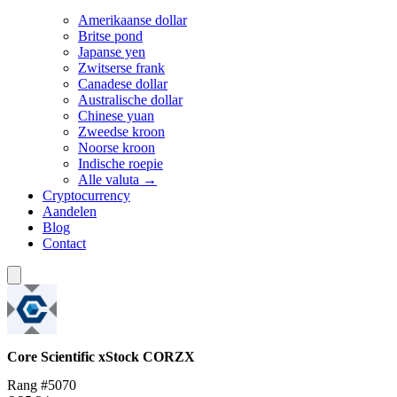
Amerikaanse dollar
Britse pond
Japanse yen
Zwitserse frank
Canadese dollar
Australische dollar
Chinese yuan
Zweedse kroon
Noorse kroon
Indische roepie
Alle valuta →
Cryptocurrency
Aandelen
Blog
Contact
Core Scientific xStock
CORZX
Rang #5070