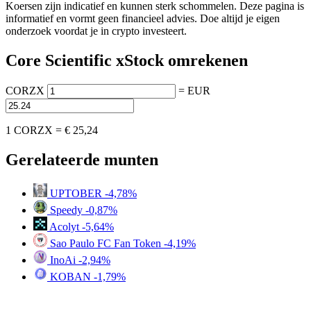
Koersen zijn indicatief en kunnen sterk schommelen. Deze pagina is
informatief en vormt geen financieel advies. Doe altijd je eigen
onderzoek voordat je in crypto investeert.
Core Scientific xStock omrekenen
CORZX
=
EUR
1 CORZX =
€ 25,24
Gerelateerde munten
UPTOBER
-4,78%
Speedy
-0,87%
Acolyt
-5,64%
Sao Paulo FC Fan Token
-4,19%
InoAi
-2,94%
KOBAN
-1,79%