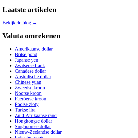
Laatste artikelen
Bekijk de blog →
Valuta omrekenen
Amerikaanse dollar
Britse pond
Japanse yen
Zwitserse frank
Canadese dollar
Australische dollar
Chinese yuan
Zweedse kroon
Noorse kroon
Faeröerse kroon
Poolse zloty
Turkse lira
Zuid-Afrikaanse rand
Hongkongse dollar
Singaporese dollar
Nieuw-Zeelandse dollar
Indische roepie