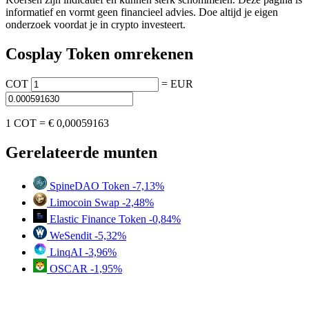
informatief en vormt geen financieel advies. Doe altijd je eigen
onderzoek voordat je in crypto investeert.
Cosplay Token omrekenen
COT
=
EUR
1 COT =
€ 0,00059163
Gerelateerde munten
SpineDAO Token
-7,13%
Limocoin Swap
-2,48%
Elastic Finance Token
-0,84%
WeSendit
-5,32%
LinqAI
-3,96%
OSCAR
-1,95%