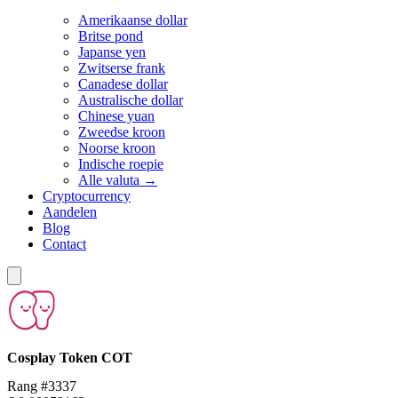
Amerikaanse dollar
Britse pond
Japanse yen
Zwitserse frank
Canadese dollar
Australische dollar
Chinese yuan
Zweedse kroon
Noorse kroon
Indische roepie
Alle valuta →
Cryptocurrency
Aandelen
Blog
Contact
Cosplay Token
COT
Rang #3337