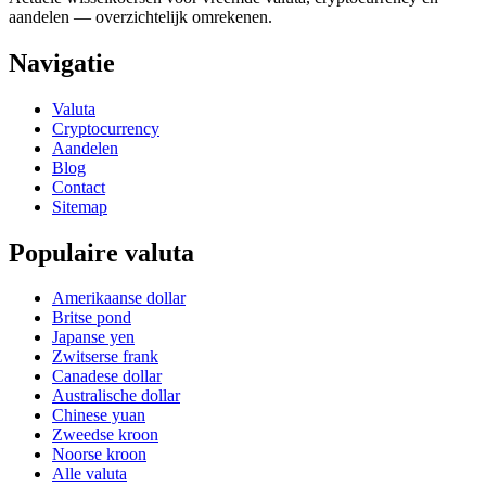
aandelen — overzichtelijk omrekenen.
Navigatie
Valuta
Cryptocurrency
Aandelen
Blog
Contact
Sitemap
Populaire valuta
Amerikaanse dollar
Britse pond
Japanse yen
Zwitserse frank
Canadese dollar
Australische dollar
Chinese yuan
Zweedse kroon
Noorse kroon
Alle valuta