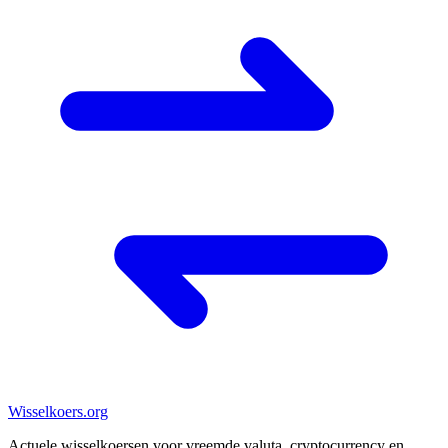
Wisselkoers
.org
Actuele wisselkoersen voor vreemde valuta, cryptocurrency en