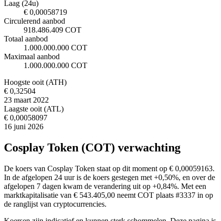
Laag (24u)
€ 0,00058719
Circulerend aanbod
918.486.409 COT
Totaal aanbod
1.000.000.000 COT
Maximaal aanbod
1.000.000.000 COT
Hoogste ooit (ATH)
€ 0,32504
23 maart 2022
Laagste ooit (ATL)
€ 0,00058097
16 juni 2026
Cosplay Token (COT) verwachting
De koers van Cosplay Token staat op dit moment op € 0,00059163.
In de afgelopen 24 uur is de koers gestegen met +0,50%, en over de
afgelopen 7 dagen kwam de verandering uit op +0,84%. Met een
marktkapitalisatie van € 543.405,00 neemt COT plaats #3337 in op
de ranglijst van cryptocurrencies.
Koersen zijn indicatief en kunnen sterk schommelen. Deze pagina is