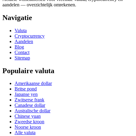
aandelen — overzichtelijk omrekenen.
Navigatie
Valuta
Cryptocurrency
Aandelen
Blog
Contact
Sitemap
Populaire valuta
Amerikaanse dollar
Britse pond
Japanse yen
Zwitserse frank
Canadese dollar
Australische dollar
Chinese yuan
Zweedse kroon
Noorse kroon
Alle valuta