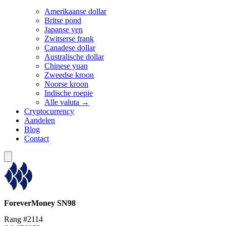
Amerikaanse dollar
Britse pond
Japanse yen
Zwitserse frank
Canadese dollar
Australische dollar
Chinese yuan
Zweedse kroon
Noorse kroon
Indische roepie
Alle valuta →
Cryptocurrency
Aandelen
Blog
Contact
ForeverMoney
SN98
Rang #2114