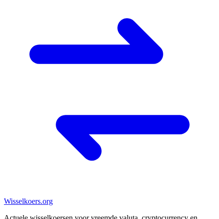
Wisselkoers
.org
Actuele wisselkoersen voor vreemde valuta, cryptocurrency en