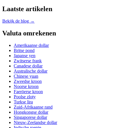
Laatste artikelen
Bekijk de blog →
Valuta omrekenen
Amerikaanse dollar
Britse pond
Japanse yen
Zwitserse frank
Canadese dollar
Australische dollar
Chinese yuan
Zweedse kroon
Noorse kroon
Faeröerse kroon
Poolse zloty
Turkse lira
Zuid-Afrikaanse rand
Hongkongse dollar
Singaporese dollar
Nieuw-Zeelandse dollar
Indische roepie