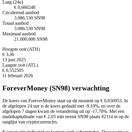
Laag (24u)
€ 0,660248
Circulerend aanbod
3.086.530 SN98
Totaal aanbod
3.086.530 SN98
Maximaal aanbod
21.000.000 SN98
Hoogste ooit (ATH)
€ 3,36
13 juni 2025
Laagste ooit (ATL)
€ 0,552505
11 februari 2026
ForeverMoney (SN98) verwachting
De koers van ForeverMoney staat op dit moment op € 0,656953. In
de afgelopen 24 uur is de koers gedaald met -9,10%, en over de
afgelopen 7 dagen kwam de verandering uit op -17,70%. Met een
marktkapitalisatie van € 2,03 mln neemt SN98 plaats #2114 in op de
ranglijst van cryptocurrencies.
Koersen zijn indicatief en kunnen sterk schommelen. Deze pagina is