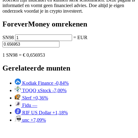
informatief en vormt geen financieel advies. Doe altijd je eigen
onderzoek voordat je in crypto investeert.
ForeverMoney omrekenen
SN98
=
EUR
1 SN98 =
€ 0,656953
Gerelateerde munten
Kodiak Finance
-0,84%
TQQQ xStock
-7,00%
Slerf
+0,36%
Fidu
—
RIF US Dollar
+1,18%
unc
+7,09%