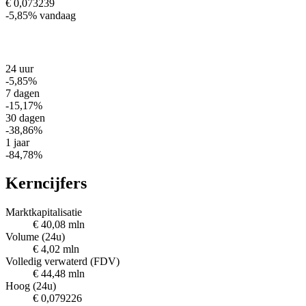
€ 0,073239
-5,85%
vandaag
24 uur
-5,85%
7 dagen
-15,17%
30 dagen
-38,86%
1 jaar
-84,78%
Kerncijfers
Marktkapitalisatie
€ 40,08 mln
Volume (24u)
€ 4,02 mln
Volledig verwaterd (FDV)
€ 44,48 mln
Hoog (24u)
€ 0,079226