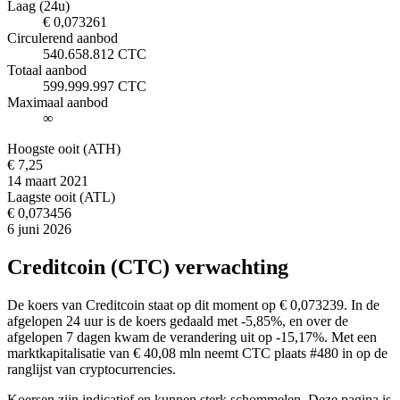
Laag (24u)
€ 0,073261
Circulerend aanbod
540.658.812 CTC
Totaal aanbod
599.999.997 CTC
Maximaal aanbod
∞
Hoogste ooit (ATH)
€ 7,25
14 maart 2021
Laagste ooit (ATL)
€ 0,073456
6 juni 2026
Creditcoin (CTC) verwachting
De koers van Creditcoin staat op dit moment op € 0,073239. In de
afgelopen 24 uur is de koers gedaald met -5,85%, en over de
afgelopen 7 dagen kwam de verandering uit op -15,17%. Met een
marktkapitalisatie van € 40,08 mln neemt CTC plaats #480 in op de
ranglijst van cryptocurrencies.
Koersen zijn indicatief en kunnen sterk schommelen. Deze pagina is