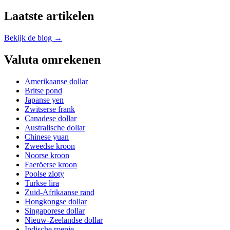
Laatste artikelen
Bekijk de blog →
Valuta omrekenen
Amerikaanse dollar
Britse pond
Japanse yen
Zwitserse frank
Canadese dollar
Australische dollar
Chinese yuan
Zweedse kroon
Noorse kroon
Faeröerse kroon
Poolse zloty
Turkse lira
Zuid-Afrikaanse rand
Hongkongse dollar
Singaporese dollar
Nieuw-Zeelandse dollar
Indische roepie