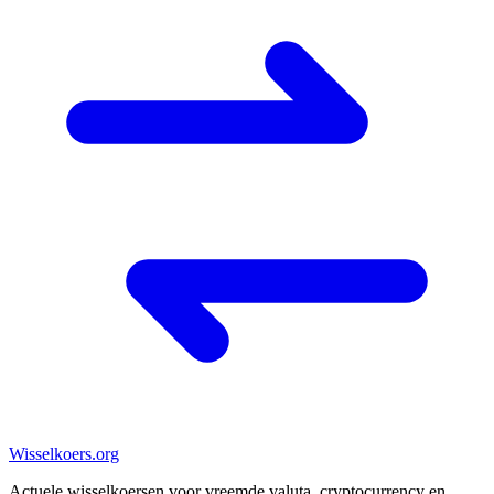
Wisselkoers
.org
Actuele wisselkoersen voor vreemde valuta, cryptocurrency en