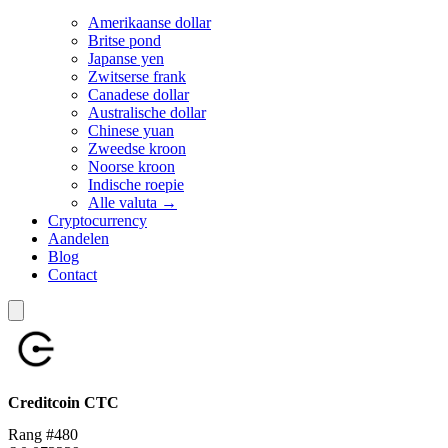
Amerikaanse dollar
Britse pond
Japanse yen
Zwitserse frank
Canadese dollar
Australische dollar
Chinese yuan
Zweedse kroon
Noorse kroon
Indische roepie
Alle valuta →
Cryptocurrency
Aandelen
Blog
Contact
Creditcoin
CTC
Rang #480