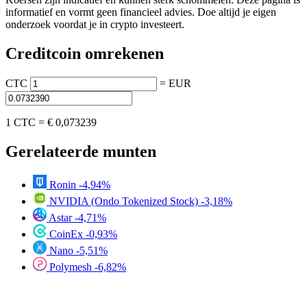
informatief en vormt geen financieel advies. Doe altijd je eigen
onderzoek voordat je in crypto investeert.
Creditcoin omrekenen
CTC
=
EUR
1 CTC =
€ 0,073239
Gerelateerde munten
Ronin
-4,94%
NVIDIA (Ondo Tokenized Stock)
-3,18%
Astar
-4,71%
CoinEx
-0,93%
Nano
-5,51%
Polymesh
-6,82%