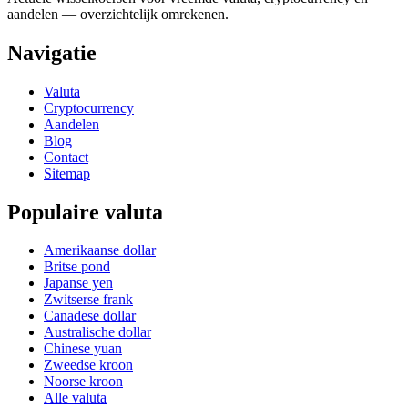
aandelen — overzichtelijk omrekenen.
Navigatie
Valuta
Cryptocurrency
Aandelen
Blog
Contact
Sitemap
Populaire valuta
Amerikaanse dollar
Britse pond
Japanse yen
Zwitserse frank
Canadese dollar
Australische dollar
Chinese yuan
Zweedse kroon
Noorse kroon
Alle valuta