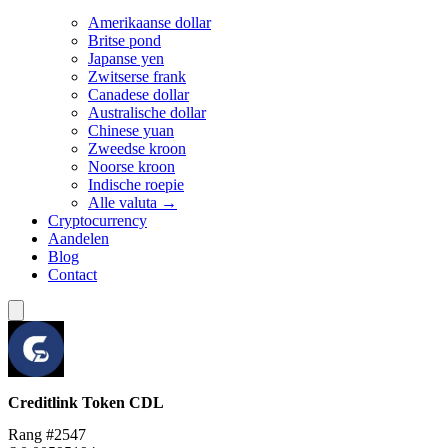
Amerikaanse dollar
Britse pond
Japanse yen
Zwitserse frank
Canadese dollar
Australische dollar
Chinese yuan
Zweedse kroon
Noorse kroon
Indische roepie
Alle valuta →
Cryptocurrency
Aandelen
Blog
Contact
Creditlink Token
CDL
Rang #2547