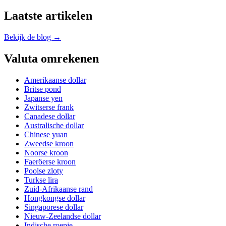
Laatste artikelen
Bekijk de blog →
Valuta omrekenen
Amerikaanse dollar
Britse pond
Japanse yen
Zwitserse frank
Canadese dollar
Australische dollar
Chinese yuan
Zweedse kroon
Noorse kroon
Faeröerse kroon
Poolse zloty
Turkse lira
Zuid-Afrikaanse rand
Hongkongse dollar
Singaporese dollar
Nieuw-Zeelandse dollar
Indische roepie