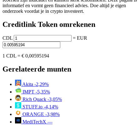
informatief en vormt geen financieel advies. Doe altijd je eigen
onderzoek voordat je in crypto investeert.
Creditlink Token omrekenen
CDL
=
EUR
1 CDL =
€ 0,00595194
Gerelateerde munten
Akita
-2,29%
IMPT
-5,35%
Rich Quack
-3,05%
STUFF.io
-4,14%
ORANGE
-3,98%
MediTechX
—