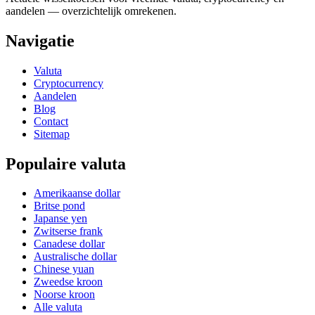
aandelen — overzichtelijk omrekenen.
Navigatie
Valuta
Cryptocurrency
Aandelen
Blog
Contact
Sitemap
Populaire valuta
Amerikaanse dollar
Britse pond
Japanse yen
Zwitserse frank
Canadese dollar
Australische dollar
Chinese yuan
Zweedse kroon
Noorse kroon
Alle valuta