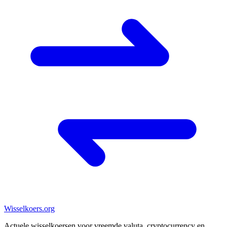
Wisselkoers
.org
Actuele wisselkoersen voor vreemde valuta, cryptocurrency en