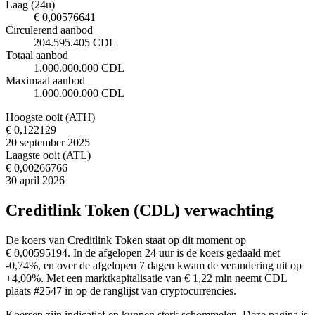
Laag (24u)
€ 0,00576641
Circulerend aanbod
204.595.405 CDL
Totaal aanbod
1.000.000.000 CDL
Maximaal aanbod
1.000.000.000 CDL
Hoogste ooit (ATH)
€ 0,122129
20 september 2025
Laagste ooit (ATL)
€ 0,00266766
30 april 2026
Creditlink Token (CDL) verwachting
De koers van Creditlink Token staat op dit moment op
€ 0,00595194. In de afgelopen 24 uur is de koers gedaald met
-0,74%, en over de afgelopen 7 dagen kwam de verandering uit op
+4,00%. Met een marktkapitalisatie van € 1,22 mln neemt CDL
plaats #2547 in op de ranglijst van cryptocurrencies.
Koersen zijn indicatief en kunnen sterk schommelen. Deze pagina is