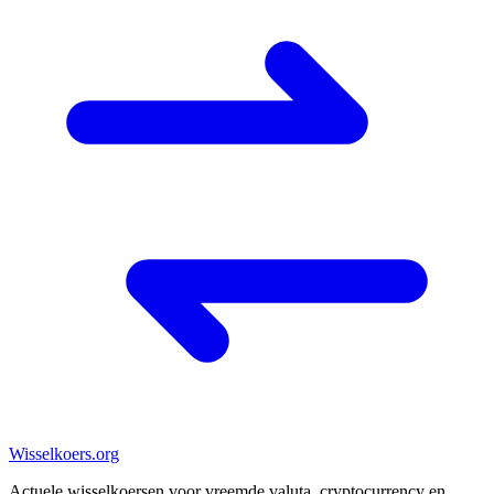
Wisselkoers
.org
Actuele wisselkoersen voor vreemde valuta, cryptocurrency en