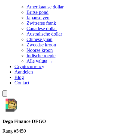
Amerikaanse dollar
Britse pond
Japanse yen
Zwitserse frank
Canadese dollar
Australische dollar
Chinese yuan
Zweedse kroon
Noorse kroon
Indische roepie
Alle valuta →
Cryptocurrency
Aandelen
Blog
Contact
Dego Finance
DEGO
Rang #5450