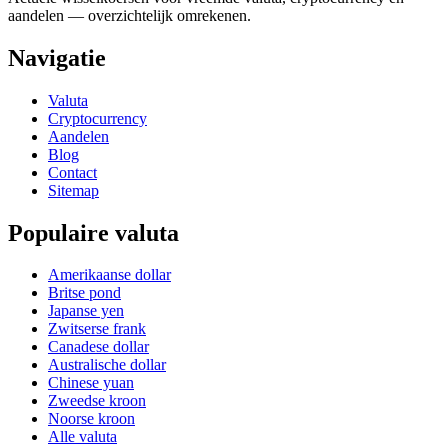
aandelen — overzichtelijk omrekenen.
Navigatie
Valuta
Cryptocurrency
Aandelen
Blog
Contact
Sitemap
Populaire valuta
Amerikaanse dollar
Britse pond
Japanse yen
Zwitserse frank
Canadese dollar
Australische dollar
Chinese yuan
Zweedse kroon
Noorse kroon
Alle valuta