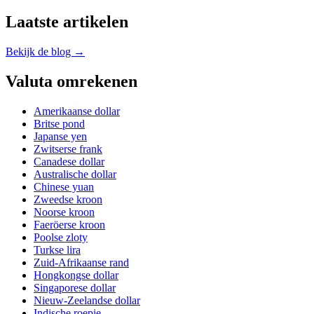
Laatste artikelen
Bekijk de blog →
Valuta omrekenen
Amerikaanse dollar
Britse pond
Japanse yen
Zwitserse frank
Canadese dollar
Australische dollar
Chinese yuan
Zweedse kroon
Noorse kroon
Faeröerse kroon
Poolse zloty
Turkse lira
Zuid-Afrikaanse rand
Hongkongse dollar
Singaporese dollar
Nieuw-Zeelandse dollar
Indische roepie