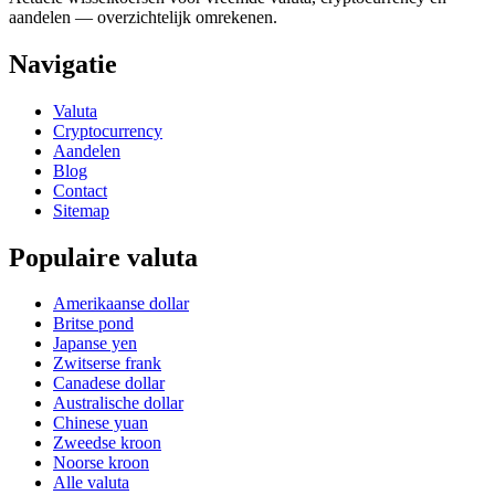
aandelen — overzichtelijk omrekenen.
Navigatie
Valuta
Cryptocurrency
Aandelen
Blog
Contact
Sitemap
Populaire valuta
Amerikaanse dollar
Britse pond
Japanse yen
Zwitserse frank
Canadese dollar
Australische dollar
Chinese yuan
Zweedse kroon
Noorse kroon
Alle valuta