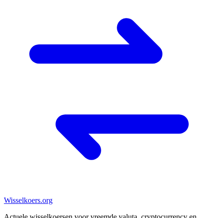
Wisselkoers
.org
Actuele wisselkoersen voor vreemde valuta, cryptocurrency en