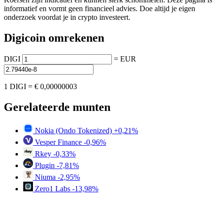
informatief en vormt geen financieel advies. Doe altijd je eigen
onderzoek voordat je in crypto investeert.
Digicoin omrekenen
DIGI
=
EUR
1 DIGI =
€ 0,00000003
Gerelateerde munten
Nokia (Ondo Tokenized)
+0,21%
Vesper Finance
-0,96%
Rkey
-0,33%
Plugin
-7,81%
Niuma
-2,95%
Zero1 Labs
-13,98%