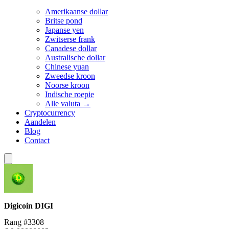
Amerikaanse dollar
Britse pond
Japanse yen
Zwitserse frank
Canadese dollar
Australische dollar
Chinese yuan
Zweedse kroon
Noorse kroon
Indische roepie
Alle valuta →
Cryptocurrency
Aandelen
Blog
Contact
Digicoin
DIGI
Rang #3308