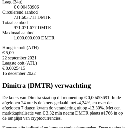
Laag (24u)
€ 0,00453906
Circulerend aanbod
731.603.711 DMTR
Totaal aanbod
971.071.677 DMTR
Maximaal aanbod
1.000.000.000 DMTR
Hoogste ooit (ATH)
€ 5,09
22 september 2021
Laagste ooit (ATL)
€ 0,0025415
16 december 2022
Dimitra (DMTR) verwachting
De koers van Dimitra staat op dit moment op € 0,00453691. In de
afgelopen 24 uur is de koers gedaald met -4,24%, en over de
afgelopen 7 dagen kwam de verandering uit op -13,30%. Met een
marktkapitalisatie van € 3,32 mln neemt DMTR plaats #1766 in op
de ranglijst van cryptocurrencies.
Koersen zijn indicatief en kunnen sterk schommelen. Deze pagina is