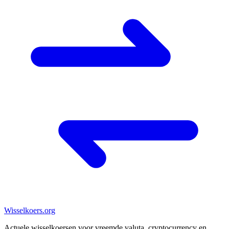
Wisselkoers
.org
Actuele wisselkoersen voor vreemde valuta, cryptocurrency en