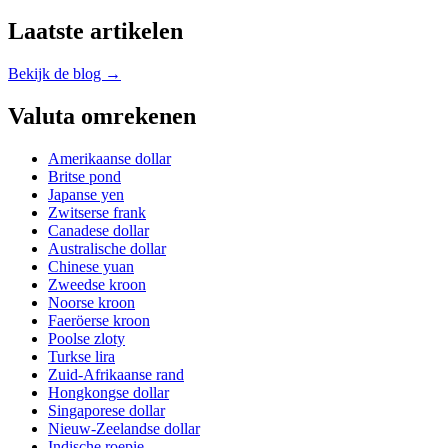
Laatste artikelen
Bekijk de blog →
Valuta omrekenen
Amerikaanse dollar
Britse pond
Japanse yen
Zwitserse frank
Canadese dollar
Australische dollar
Chinese yuan
Zweedse kroon
Noorse kroon
Faeröerse kroon
Poolse zloty
Turkse lira
Zuid-Afrikaanse rand
Hongkongse dollar
Singaporese dollar
Nieuw-Zeelandse dollar
Indische roepie