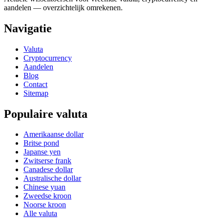
aandelen — overzichtelijk omrekenen.
Navigatie
Valuta
Cryptocurrency
Aandelen
Blog
Contact
Sitemap
Populaire valuta
Amerikaanse dollar
Britse pond
Japanse yen
Zwitserse frank
Canadese dollar
Australische dollar
Chinese yuan
Zweedse kroon
Noorse kroon
Alle valuta