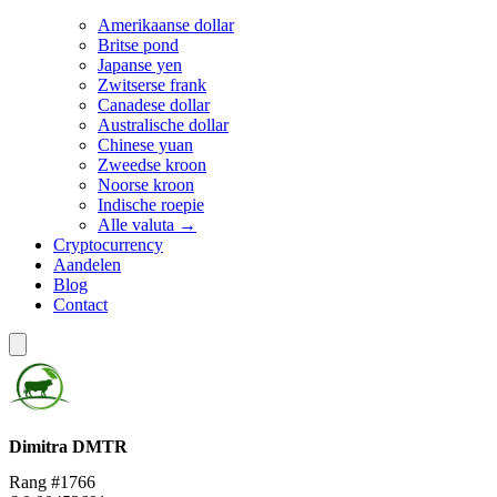
Amerikaanse dollar
Britse pond
Japanse yen
Zwitserse frank
Canadese dollar
Australische dollar
Chinese yuan
Zweedse kroon
Noorse kroon
Indische roepie
Alle valuta →
Cryptocurrency
Aandelen
Blog
Contact
Dimitra
DMTR
Rang #1766