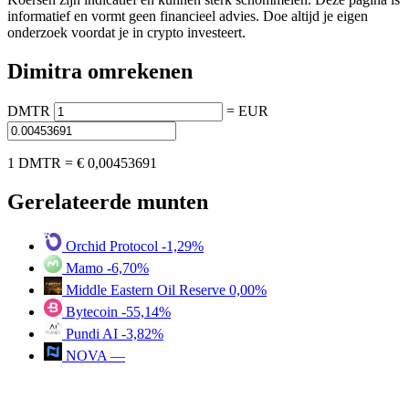
informatief en vormt geen financieel advies. Doe altijd je eigen
onderzoek voordat je in crypto investeert.
Dimitra omrekenen
DMTR
=
EUR
1 DMTR =
€ 0,00453691
Gerelateerde munten
Orchid Protocol
-1,29%
Mamo
-6,70%
Middle Eastern Oil Reserve
0,00%
Bytecoin
-55,14%
Pundi AI
-3,82%
NOVA
—