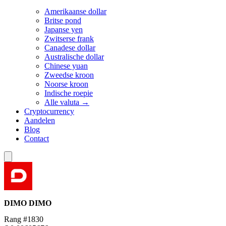
Amerikaanse dollar
Britse pond
Japanse yen
Zwitserse frank
Canadese dollar
Australische dollar
Chinese yuan
Zweedse kroon
Noorse kroon
Indische roepie
Alle valuta →
Cryptocurrency
Aandelen
Blog
Contact
DIMO
DIMO
Rang #1830