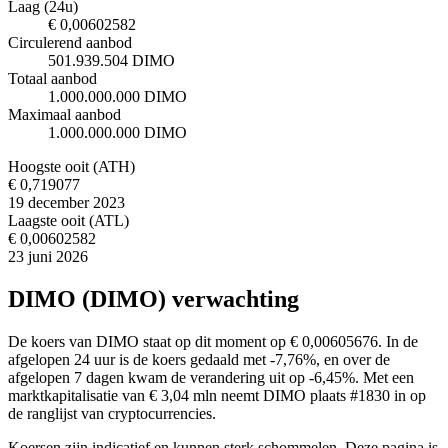
Laag (24u)
€ 0,00602582
Circulerend aanbod
501.939.504 DIMO
Totaal aanbod
1.000.000.000 DIMO
Maximaal aanbod
1.000.000.000 DIMO
Hoogste ooit (ATH)
€ 0,719077
19 december 2023
Laagste ooit (ATL)
€ 0,00602582
23 juni 2026
DIMO (DIMO) verwachting
De koers van DIMO staat op dit moment op € 0,00605676. In de
afgelopen 24 uur is de koers gedaald met -7,76%, en over de
afgelopen 7 dagen kwam de verandering uit op -6,45%. Met een
marktkapitalisatie van € 3,04 mln neemt DIMO plaats #1830 in op
de ranglijst van cryptocurrencies.
Koersen zijn indicatief en kunnen sterk schommelen. Deze pagina is