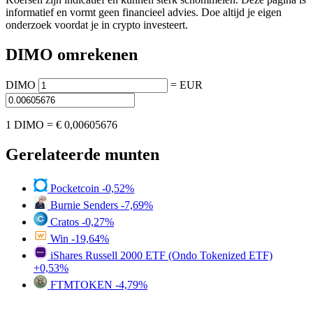
informatief en vormt geen financieel advies. Doe altijd je eigen
onderzoek voordat je in crypto investeert.
DIMO omrekenen
DIMO
=
EUR
1 DIMO =
€ 0,00605676
Gerelateerde munten
Pocketcoin
-0,52%
Burnie Senders
-7,69%
Cratos
-0,27%
Win
-19,64%
iShares Russell 2000 ETF (Ondo Tokenized ETF)
+0,53%
FTMTOKEN
-4,79%