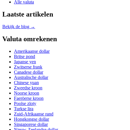
Alle valuta
Laatste artikelen
Bekijk de blog →
Valuta omrekenen
Amerikaanse dollar
Britse pond
Japanse yen
Zwitserse frank
Canadese dollar
Australische dollar
Chinese yuan
Zweedse kroon
Noorse kroon
Faeröerse kroon
Poolse zloty
Turkse lira
Zuid-Afrikaanse rand
Hongkongse dollar
Singaporese dollar
Nieuw-Zeelandse dollar