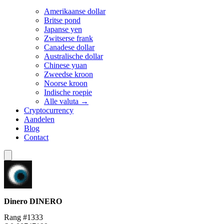
Amerikaanse dollar
Britse pond
Japanse yen
Zwitserse frank
Canadese dollar
Australische dollar
Chinese yuan
Zweedse kroon
Noorse kroon
Indische roepie
Alle valuta →
Cryptocurrency
Aandelen
Blog
Contact
Dinero
DINERO
Rang #1333