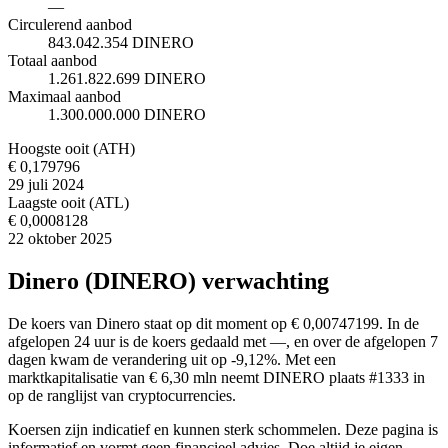
—
Circulerend aanbod
843.042.354 DINERO
Totaal aanbod
1.261.822.699 DINERO
Maximaal aanbod
1.300.000.000 DINERO
Hoogste ooit (ATH)
€ 0,179796
29 juli 2024
Laagste ooit (ATL)
€ 0,0008128
22 oktober 2025
Dinero (DINERO) verwachting
De koers van Dinero staat op dit moment op € 0,00747199. In de
afgelopen 24 uur is de koers gedaald met —, en over de afgelopen 7
dagen kwam de verandering uit op -9,12%. Met een
marktkapitalisatie van € 6,30 mln neemt DINERO plaats #1333 in
op de ranglijst van cryptocurrencies.
Koersen zijn indicatief en kunnen sterk schommelen. Deze pagina is
informatief en vormt geen financieel advies. Doe altijd je eigen