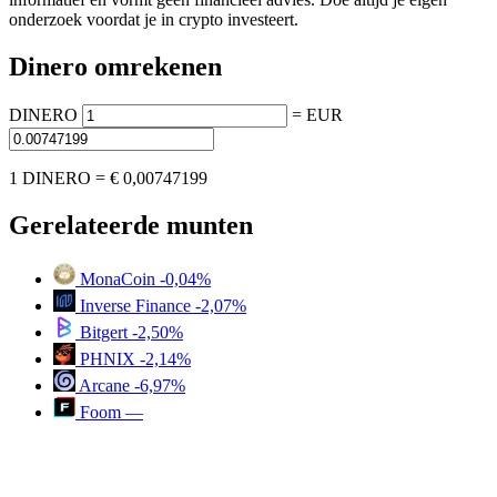
onderzoek voordat je in crypto investeert.
Dinero omrekenen
DINERO
=
EUR
1 DINERO =
€ 0,00747199
Gerelateerde munten
MonaCoin
-0,04%
Inverse Finance
-2,07%
Bitgert
-2,50%
PHNIX
-2,14%
Arcane
-6,97%
Foom
—