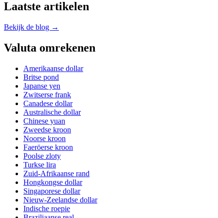
Laatste artikelen
Bekijk de blog →
Valuta omrekenen
Amerikaanse dollar
Britse pond
Japanse yen
Zwitserse frank
Canadese dollar
Australische dollar
Chinese yuan
Zweedse kroon
Noorse kroon
Faeröerse kroon
Poolse zloty
Turkse lira
Zuid-Afrikaanse rand
Hongkongse dollar
Singaporese dollar
Nieuw-Zeelandse dollar
Indische roepie
Braziliaanse real