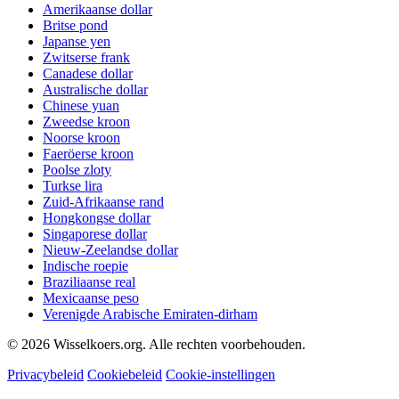
Amerikaanse dollar
Britse pond
Japanse yen
Zwitserse frank
Canadese dollar
Australische dollar
Chinese yuan
Zweedse kroon
Noorse kroon
Faeröerse kroon
Poolse zloty
Turkse lira
Zuid-Afrikaanse rand
Hongkongse dollar
Singaporese dollar
Nieuw-Zeelandse dollar
Indische roepie
Braziliaanse real
Mexicaanse peso
Verenigde Arabische Emiraten-dirham
©
2026
Wisselkoers.org. Alle rechten voorbehouden.
Privacybeleid
Cookiebeleid
Cookie-instellingen