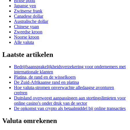
Britse pond
Japanse yen
Zwitserse frank
Canadese dollar
Australische dollar
Chinese yuan
Zweedse kroon
Noorse kroon
Alle valuta
Laatste artikelen
Bedrijfsaansprakelijkheidsverzekering voor ondernemers met
internationale klanten
Platina, de rand en de wisselkoers
De Zuid-Afrikaanse rand en platina
Hoe valuta-stromen onverwachte alledaagse avonturen
creëren
Duitsland overweegt aanpassingen aan stortingslimieten voor
online casino's onder druk van de sector
De opkomst van crypto als betaalmiddel bij online transacties
Valuta omrekenen