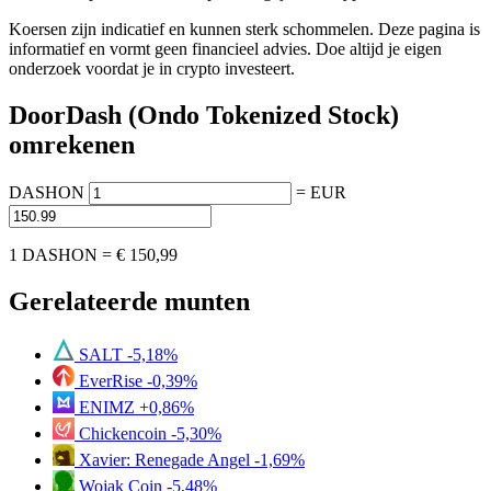
Koersen zijn indicatief en kunnen sterk schommelen. Deze pagina is
informatief en vormt geen financieel advies. Doe altijd je eigen
onderzoek voordat je in crypto investeert.
DoorDash (Ondo Tokenized Stock)
omrekenen
DASHON
=
EUR
1 DASHON =
€ 150,99
Gerelateerde munten
SALT
-5,18%
EverRise
-0,39%
ENIMZ
+0,86%
Chickencoin
-5,30%
Xavier: Renegade Angel
-1,69%
Wojak Coin
-5,48%