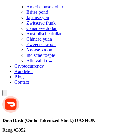
Amerikaanse dollar
Britse pond
Japanse yen
Zwitserse frank
Canadese dollar
Australische dollar
Chinese yuan
Zweedse kroon
Noorse kroon
Indische roepie
Alle valuta →
Cryptocurrency
Aandelen
Blog
Contact
DoorDash (Ondo Tokenized Stock)
DASHON
Rang #3052