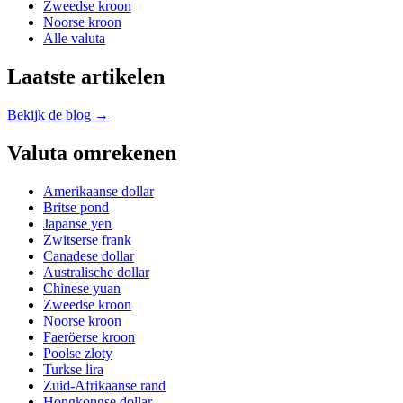
Zweedse kroon
Noorse kroon
Alle valuta
Laatste artikelen
Bekijk de blog →
Valuta omrekenen
Amerikaanse dollar
Britse pond
Japanse yen
Zwitserse frank
Canadese dollar
Australische dollar
Chinese yuan
Zweedse kroon
Noorse kroon
Faeröerse kroon
Poolse zloty
Turkse lira
Zuid-Afrikaanse rand
Hongkongse dollar