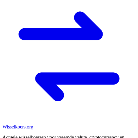
Wisselkoers
.org
Actuele wisselkoersen voor vreemde valuta, cryptocurrency en