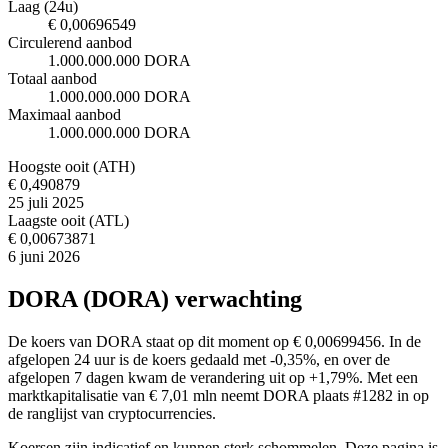
Laag (24u)
€ 0,00696549
Circulerend aanbod
1.000.000.000 DORA
Totaal aanbod
1.000.000.000 DORA
Maximaal aanbod
1.000.000.000 DORA
Hoogste ooit (ATH)
€ 0,490879
25 juli 2025
Laagste ooit (ATL)
€ 0,00673871
6 juni 2026
DORA (DORA) verwachting
De koers van DORA staat op dit moment op € 0,00699456. In de
afgelopen 24 uur is de koers gedaald met -0,35%, en over de
afgelopen 7 dagen kwam de verandering uit op +1,79%. Met een
marktkapitalisatie van € 7,01 mln neemt DORA plaats #1282 in op
de ranglijst van cryptocurrencies.
Koersen zijn indicatief en kunnen sterk schommelen. Deze pagina is