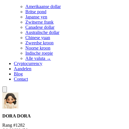
Amerikaanse dollar
Britse pond
Japanse yen
Zwitserse frank
Canadese dollar
Australische dollar
Chinese yuan
Zweedse kroon
Noorse kroon
Indische roepie
Alle valuta →
Cryptocurrency
Aandelen
Blog
Contact
DORA
DORA
Rang #1282