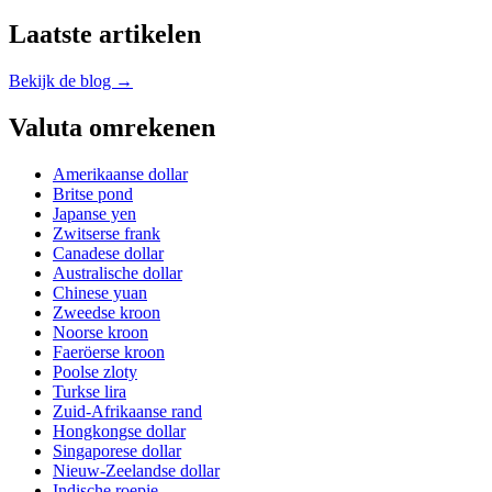
Laatste artikelen
Bekijk de blog →
Valuta omrekenen
Amerikaanse dollar
Britse pond
Japanse yen
Zwitserse frank
Canadese dollar
Australische dollar
Chinese yuan
Zweedse kroon
Noorse kroon
Faeröerse kroon
Poolse zloty
Turkse lira
Zuid-Afrikaanse rand
Hongkongse dollar
Singaporese dollar
Nieuw-Zeelandse dollar
Indische roepie