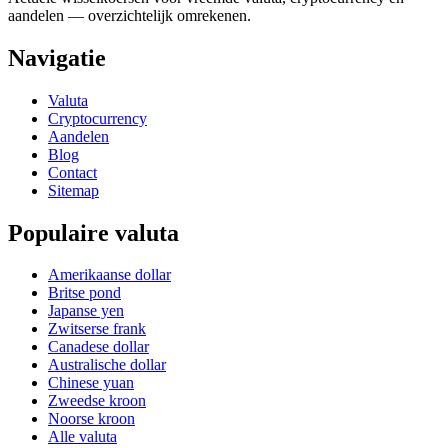
aandelen — overzichtelijk omrekenen.
Navigatie
Valuta
Cryptocurrency
Aandelen
Blog
Contact
Sitemap
Populaire valuta
Amerikaanse dollar
Britse pond
Japanse yen
Zwitserse frank
Canadese dollar
Australische dollar
Chinese yuan
Zweedse kroon
Noorse kroon
Alle valuta