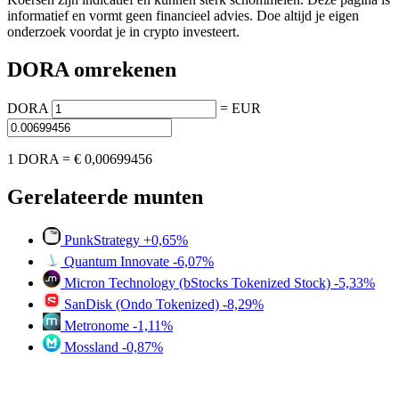
informatief en vormt geen financieel advies. Doe altijd je eigen
onderzoek voordat je in crypto investeert.
DORA omrekenen
DORA
=
EUR
1 DORA =
€ 0,00699456
Gerelateerde munten
PunkStrategy
+0,65%
Quantum Innovate
-6,07%
Micron Technology (bStocks Tokenized Stock)
-5,33%
SanDisk (Ondo Tokenized)
-8,29%
Metronome
-1,11%
Mossland
-0,87%