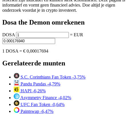
informatief en vormt geen financieel advies. Doe altijd je eigen
onderzoek voordat je in crypto investeert.
Dosa the Demon omrekenen
DOSA
=
EUR
1 DOSA =
€ 0,00017694
Gerelateerde munten
S.C. Corinthians Fan Token
-3,75%
Pandu Pandas
-4,79%
HAPI
-6,26%
Asymmetry Finance
-4,02%
UFC Fan Token
-0,64%
Paintswap
-6,47%