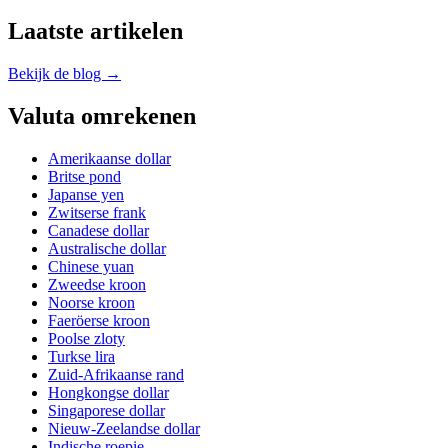
Laatste artikelen
Bekijk de blog →
Valuta omrekenen
Amerikaanse dollar
Britse pond
Japanse yen
Zwitserse frank
Canadese dollar
Australische dollar
Chinese yuan
Zweedse kroon
Noorse kroon
Faeröerse kroon
Poolse zloty
Turkse lira
Zuid-Afrikaanse rand
Hongkongse dollar
Singaporese dollar
Nieuw-Zeelandse dollar
Indische roepie