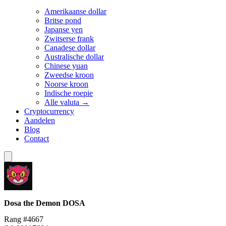
Amerikaanse dollar
Britse pond
Japanse yen
Zwitserse frank
Canadese dollar
Australische dollar
Chinese yuan
Zweedse kroon
Noorse kroon
Indische roepie
Alle valuta →
Cryptocurrency
Aandelen
Blog
Contact
Dosa the Demon
DOSA
Rang #4667