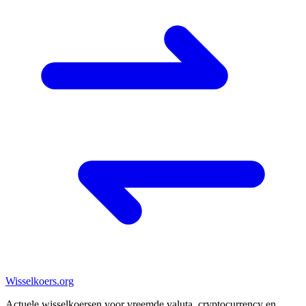
Wisselkoers
.org
Actuele wisselkoersen voor vreemde valuta, cryptocurrency en