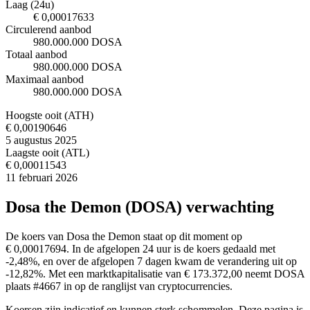
Laag (24u)
€ 0,00017633
Circulerend aanbod
980.000.000 DOSA
Totaal aanbod
980.000.000 DOSA
Maximaal aanbod
980.000.000 DOSA
Hoogste ooit (ATH)
€ 0,00190646
5 augustus 2025
Laagste ooit (ATL)
€ 0,00011543
11 februari 2026
Dosa the Demon (DOSA) verwachting
De koers van Dosa the Demon staat op dit moment op
€ 0,00017694. In de afgelopen 24 uur is de koers gedaald met
-2,48%, en over de afgelopen 7 dagen kwam de verandering uit op
-12,82%. Met een marktkapitalisatie van € 173.372,00 neemt DOSA
plaats #4667 in op de ranglijst van cryptocurrencies.
Koersen zijn indicatief en kunnen sterk schommelen. Deze pagina is