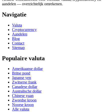
aandelen — overzichtelijk omrekenen.
Navigatie
Valuta
Cryptocurrency
Aandelen
Blog
Contact
Sitemap
Populaire valuta
Amerikaanse dollar
Britse pond
Japanse yen
Zwitserse frank
Canadese dollar
Australische dollar
Chinese yuan
Zweedse kroon
Noorse kroon
Alle valuta