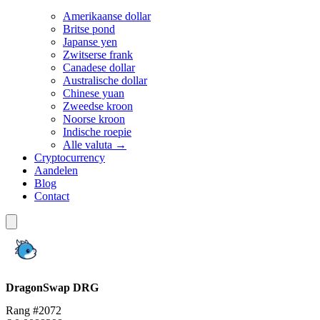
Amerikaanse dollar
Britse pond
Japanse yen
Zwitserse frank
Canadese dollar
Australische dollar
Chinese yuan
Zweedse kroon
Noorse kroon
Indische roepie
Alle valuta →
Cryptocurrency
Aandelen
Blog
Contact
DragonSwap
DRG
Rang #2072