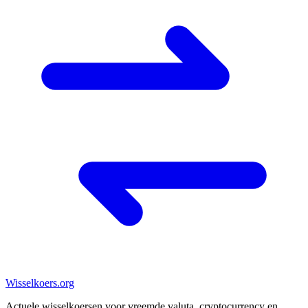
Wisselkoers
.org
Actuele wisselkoersen voor vreemde valuta, cryptocurrency en