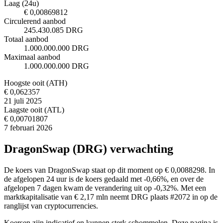
Laag (24u)
€ 0,00869812
Circulerend aanbod
245.430.085 DRG
Totaal aanbod
1.000.000.000 DRG
Maximaal aanbod
1.000.000.000 DRG
Hoogste ooit (ATH)
€ 0,062357
21 juli 2025
Laagste ooit (ATL)
€ 0,00701807
7 februari 2026
DragonSwap (DRG) verwachting
De koers van DragonSwap staat op dit moment op € 0,0088298. In
de afgelopen 24 uur is de koers gedaald met -0,66%, en over de
afgelopen 7 dagen kwam de verandering uit op -0,32%. Met een
marktkapitalisatie van € 2,17 mln neemt DRG plaats #2072 in op de
ranglijst van cryptocurrencies.
Koersen zijn indicatief en kunnen sterk schommelen. Deze pagina is