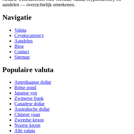
aandelen — overzichtelijk omrekenen.
Navigatie
Valuta
Cryptocurrency
Aandelen
Blog
Contact
Sitemap
Populaire valuta
Amerikaanse dollar
Britse pond
Japanse yen
Zwitserse frank
Canadese dollar
Australische dollar
Chinese yuan
Zweedse kroon
Noorse kroon
Alle valuta