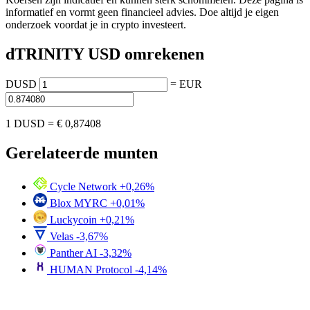
informatief en vormt geen financieel advies. Doe altijd je eigen
onderzoek voordat je in crypto investeert.
dTRINITY USD omrekenen
DUSD
=
EUR
1 DUSD =
€ 0,87408
Gerelateerde munten
Cycle Network
+0,26%
Blox MYRC
+0,01%
Luckycoin
+0,21%
Velas
-3,67%
Panther AI
-3,32%
HUMAN Protocol
-4,14%