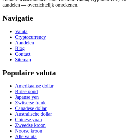
aandelen — overzichtelijk omrekenen.
Navigatie
Valuta
Cryptocurrency
Aandelen
Blog
Contact
Sitemap
Populaire valuta
Amerikaanse dollar
Britse pond
Japanse yen
Zwitserse frank
Canadese dollar
Australische dollar
Chinese yuan
Zweedse kroon
Noorse kroon
Alle valuta