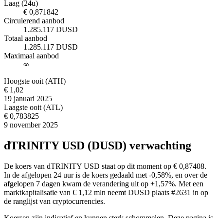
Laag (24u)
€ 0,871842
Circulerend aanbod
1.285.117 DUSD
Totaal aanbod
1.285.117 DUSD
Maximaal aanbod
∞
Hoogste ooit (ATH)
€ 1,02
19 januari 2025
Laagste ooit (ATL)
€ 0,783825
9 november 2025
dTRINITY USD (DUSD) verwachting
De koers van dTRINITY USD staat op dit moment op € 0,87408.
In de afgelopen 24 uur is de koers gedaald met -0,58%, en over de
afgelopen 7 dagen kwam de verandering uit op +1,57%. Met een
marktkapitalisatie van € 1,12 mln neemt DUSD plaats #2631 in op
de ranglijst van cryptocurrencies.
Koersen zijn indicatief en kunnen sterk schommelen. Deze pagina is