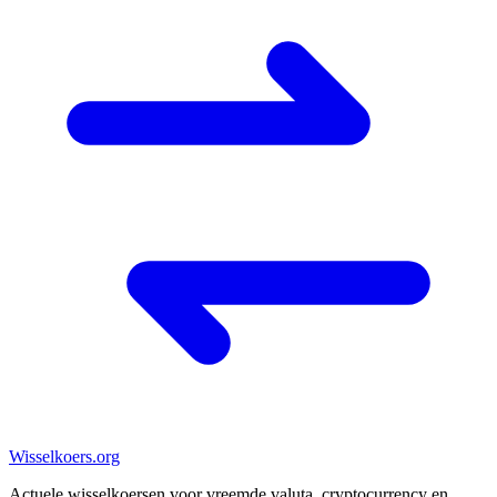
Wisselkoers
.org
Actuele wisselkoersen voor vreemde valuta, cryptocurrency en