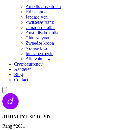
Amerikaanse dollar
Britse pond
Japanse yen
Zwitserse frank
Canadese dollar
Australische dollar
Chinese yuan
Zweedse kroon
Noorse kroon
Indische roepie
Alle valuta →
Cryptocurrency
Aandelen
Blog
Contact
dTRINITY USD
DUSD
Rang #2631