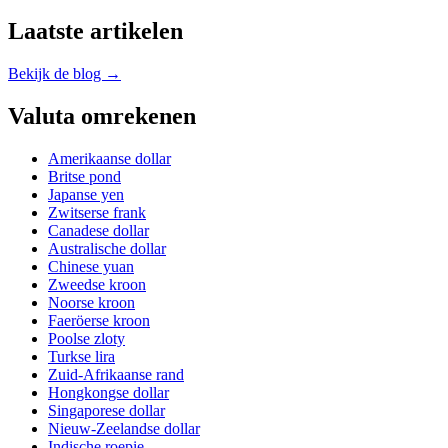
Laatste artikelen
Bekijk de blog →
Valuta omrekenen
Amerikaanse dollar
Britse pond
Japanse yen
Zwitserse frank
Canadese dollar
Australische dollar
Chinese yuan
Zweedse kroon
Noorse kroon
Faeröerse kroon
Poolse zloty
Turkse lira
Zuid-Afrikaanse rand
Hongkongse dollar
Singaporese dollar
Nieuw-Zeelandse dollar
Indische roepie