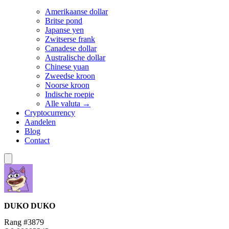
Amerikaanse dollar
Britse pond
Japanse yen
Zwitserse frank
Canadese dollar
Australische dollar
Chinese yuan
Zweedse kroon
Noorse kroon
Indische roepie
Alle valuta →
Cryptocurrency
Aandelen
Blog
Contact
DUKO
DUKO
Rang #3879