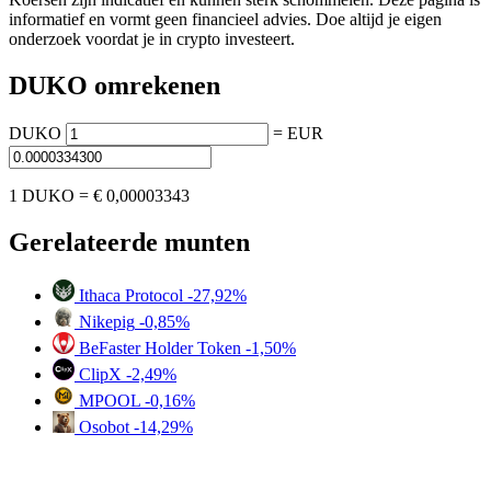
informatief en vormt geen financieel advies. Doe altijd je eigen
onderzoek voordat je in crypto investeert.
DUKO omrekenen
DUKO
=
EUR
1 DUKO =
€ 0,00003343
Gerelateerde munten
Ithaca Protocol
-27,92%
Nikepig
-0,85%
BeFaster Holder Token
-1,50%
ClipX
-2,49%
MPOOL
-0,16%
Osobot
-14,29%