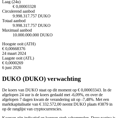
Laag (24u)
€ 0,00003328
Circulerend aanbod
9.998.317.757 DUKO
Totaal aanbod
9.998.317.757 DUKO
Maximaal aanbod
10.000.000.000 DUKO
Hoogste ooit (ATH)
€ 0,00668376
24 maart 2024
Laagste ooit (ATL)
€ 0,0000269
6 juni 2026
DUKO (DUKO) verwachting
De koers van DUKO staat op dit moment op € 0,00003343. In de
afgelopen 24 uur is de koers gedaald met -6,09%, en over de
afgelopen 7 dagen kwam de verandering uit op -7,48%. Met een
marktkapitalisatie van € 332.572,00 neemt DUKO plaats #3879 in
op de ranglijst van cryptocurrencies.
Koersen zijn indicatief en kunnen sterk schommelen. Deze pagina is