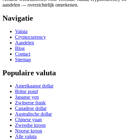
aandelen — overzichtelijk omrekenen.
Navigatie
Valuta
Cryptocurrency
Aandelen
Blog
Contact
Sitemap
Populaire valuta
Amerikaanse dollar
Britse pond
Japanse yen
Zwitserse frank
Canadese dollar
Australische dollar
Chinese yuan
Zweedse kroon
Noorse kroon
Alle valuta