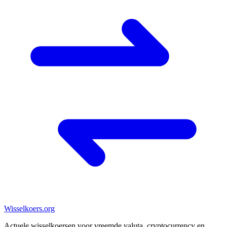
Wisselkoers
.org
Actuele wisselkoersen voor vreemde valuta, cryptocurrency en