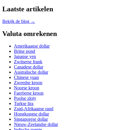
Laatste artikelen
Bekijk de blog →
Valuta omrekenen
Amerikaanse dollar
Britse pond
Japanse yen
Zwitserse frank
Canadese dollar
Australische dollar
Chinese yuan
Zweedse kroon
Noorse kroon
Faeröerse kroon
Poolse zloty
Turkse lira
Zuid-Afrikaanse rand
Hongkongse dollar
Singaporese dollar
Nieuw-Zeelandse dollar
Indische roepie