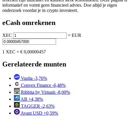
informatief en vormt geen financieel advies. Doe altijd je eigen
onderzoek voordat je in crypto investeert.
eCash omrekenen
XEC
=
EUR
1 XEC =
€ 0,00000457
Gerelateerde munten
Vaulta
-3,76%
Convex Finance
-6,48%
Ribbita by Virtuals
-8,00%
AB
+4,38%
TAGGER
-2,63%
Avant USD
+0,59%