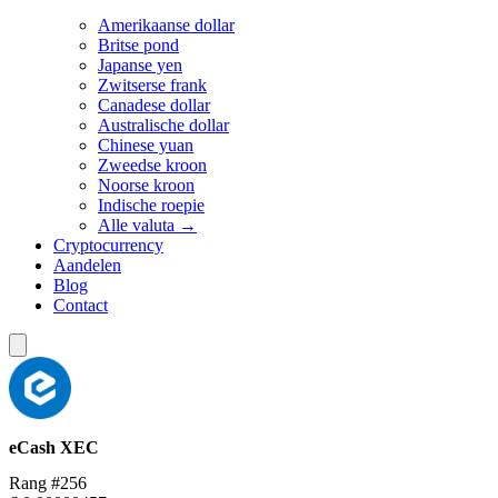
Amerikaanse dollar
Britse pond
Japanse yen
Zwitserse frank
Canadese dollar
Australische dollar
Chinese yuan
Zweedse kroon
Noorse kroon
Indische roepie
Alle valuta →
Cryptocurrency
Aandelen
Blog
Contact
eCash
XEC
Rang #256