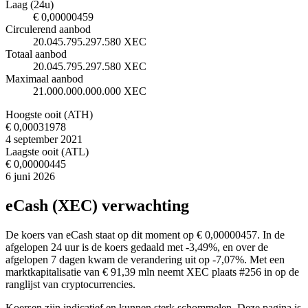
Laag (24u)
€ 0,00000459
Circulerend aanbod
20.045.795.297.580 XEC
Totaal aanbod
20.045.795.297.580 XEC
Maximaal aanbod
21.000.000.000.000 XEC
Hoogste ooit (ATH)
€ 0,00031978
4 september 2021
Laagste ooit (ATL)
€ 0,00000445
6 juni 2026
eCash (XEC) verwachting
De koers van eCash staat op dit moment op € 0,00000457. In de
afgelopen 24 uur is de koers gedaald met -3,49%, en over de
afgelopen 7 dagen kwam de verandering uit op -7,07%. Met een
marktkapitalisatie van € 91,39 mln neemt XEC plaats #256 in op de
ranglijst van cryptocurrencies.
Koersen zijn indicatief en kunnen sterk schommelen. Deze pagina is