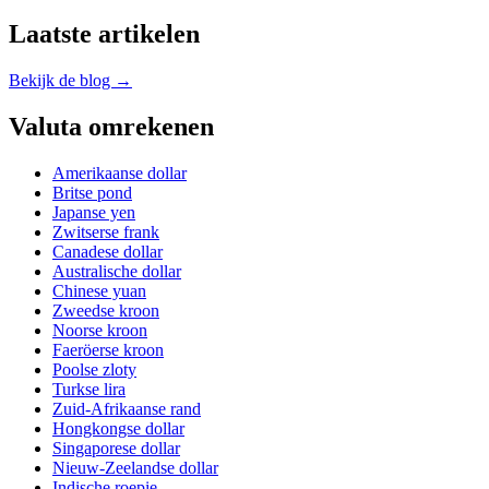
Laatste artikelen
Bekijk de blog →
Valuta omrekenen
Amerikaanse dollar
Britse pond
Japanse yen
Zwitserse frank
Canadese dollar
Australische dollar
Chinese yuan
Zweedse kroon
Noorse kroon
Faeröerse kroon
Poolse zloty
Turkse lira
Zuid-Afrikaanse rand
Hongkongse dollar
Singaporese dollar
Nieuw-Zeelandse dollar
Indische roepie