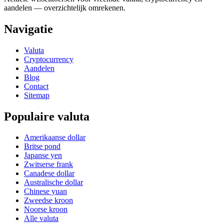
aandelen — overzichtelijk omrekenen.
Navigatie
Valuta
Cryptocurrency
Aandelen
Blog
Contact
Sitemap
Populaire valuta
Amerikaanse dollar
Britse pond
Japanse yen
Zwitserse frank
Canadese dollar
Australische dollar
Chinese yuan
Zweedse kroon
Noorse kroon
Alle valuta