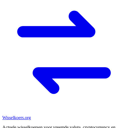
Wisselkoers
.org
Actuele wisselkoersen voor vreemde valuta, cryptocurrency en