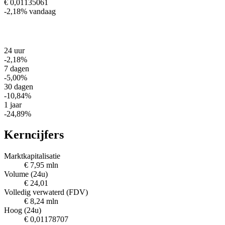
€ 0,01135061
-2,18%
vandaag
24 uur
-2,18%
7 dagen
-5,00%
30 dagen
-10,84%
1 jaar
-24,89%
Kerncijfers
Marktkapitalisatie
€ 7,95 mln
Volume (24u)
€ 24,01
Volledig verwaterd (FDV)
€ 8,24 mln
Hoog (24u)
€ 0,01178707