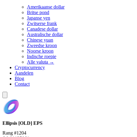
Amerikaanse dollar
Britse pond
Japanse yen
Zwitserse frank
Canadese dollar
Australische dollar
Chinese yuan
Zweedse kroon
Noorse kroon
Indische roepie
Alle valuta →
Cryptocurrency
Aandelen
Blog
Contact
Ellipsis [OLD]
EPS
Rang #1204