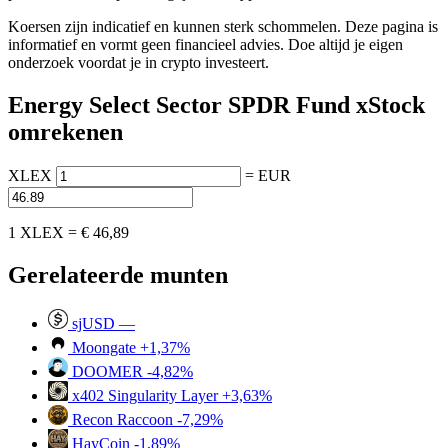
Koersen zijn indicatief en kunnen sterk schommelen. Deze pagina is
informatief en vormt geen financieel advies. Doe altijd je eigen
onderzoek voordat je in crypto investeert.
Energy Select Sector SPDR Fund xStock
omrekenen
XLEX
=
EUR
1 XLEX =
€ 46,89
Gerelateerde munten
sjUSD
—
Moongate
+1,37%
DOOMER
-4,82%
x402 Singularity Layer
+3,63%
Recon Raccoon
-7,29%
HayCoin
-1,89%