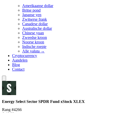
Amerikaanse dollar
Britse pond
Japanse yen
Zwitserse frank
Canadese dollar
Australische dollar
Chinese yuan
Zweedse kroon
Noorse kroon
Indische roepie
Alle valuta →
Cryptocurrency
Aandelen
Blog
Contact
Energy Select Sector SPDR Fund xStock
XLEX
Rang #4266