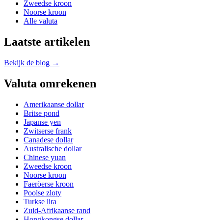
Zweedse kroon
Noorse kroon
Alle valuta
Laatste artikelen
Bekijk de blog →
Valuta omrekenen
Amerikaanse dollar
Britse pond
Japanse yen
Zwitserse frank
Canadese dollar
Australische dollar
Chinese yuan
Zweedse kroon
Noorse kroon
Faeröerse kroon
Poolse zloty
Turkse lira
Zuid-Afrikaanse rand
Hongkongse dollar