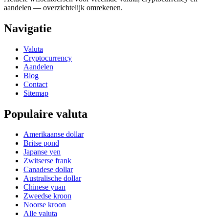
aandelen — overzichtelijk omrekenen.
Navigatie
Valuta
Cryptocurrency
Aandelen
Blog
Contact
Sitemap
Populaire valuta
Amerikaanse dollar
Britse pond
Japanse yen
Zwitserse frank
Canadese dollar
Australische dollar
Chinese yuan
Zweedse kroon
Noorse kroon
Alle valuta