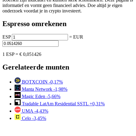
informatief en vormt geen financieel advies. Doe altijd je eigen
onderzoek voordat je in crypto investeert.
Espresso omrekenen
ESP
=
EUR
1 ESP =
€ 0,051426
Gerelateerde munten
BOTXCOIN
-0,17%
Manta Network
-1,98%
Magic Eden
-5,66%
Tradable LatAm Residential SSTL
+0,31%
UMA
-4,43%
Celo
-3,45%