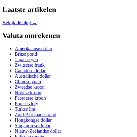
Laatste artikelen
Bekijk de blog →
Valuta omrekenen
Amerikaanse dollar
Britse pond
Japanse yen
Zwitserse frank
Canadese dollar
Australische dollar
Chinese yuan
Zweedse kroon
Noorse kroon
Faeröerse kroon
Poolse zloty
Turkse lira
Zuid-Afrikaanse rand
Hongkongse dollar
Singaporese dollar
Nieuw-Zeelandse dollar
Indische roepie