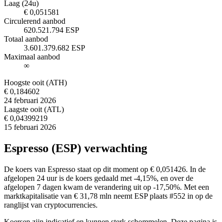
Laag (24u)
€ 0,051581
Circulerend aanbod
620.521.794 ESP
Totaal aanbod
3.601.379.682 ESP
Maximaal aanbod
∞
Hoogste ooit (ATH)
€ 0,184602
24 februari 2026
Laagste ooit (ATL)
€ 0,04399219
15 februari 2026
Espresso (ESP) verwachting
De koers van Espresso staat op dit moment op € 0,051426. In de
afgelopen 24 uur is de koers gedaald met -4,15%, en over de
afgelopen 7 dagen kwam de verandering uit op -17,50%. Met een
marktkapitalisatie van € 31,78 mln neemt ESP plaats #552 in op de
ranglijst van cryptocurrencies.
Koersen zijn indicatief en kunnen sterk schommelen. Deze pagina is