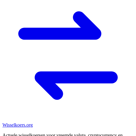
Wisselkoers
.org
Actuele wisselkoersen voor vreemde valuta, cryptocurrency en