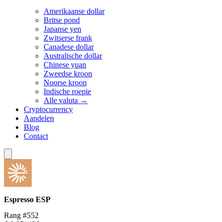
Amerikaanse dollar
Britse pond
Japanse yen
Zwitserse frank
Canadese dollar
Australische dollar
Chinese yuan
Zweedse kroon
Noorse kroon
Indische roepie
Alle valuta →
Cryptocurrency
Aandelen
Blog
Contact
Espresso
ESP
Rang #552