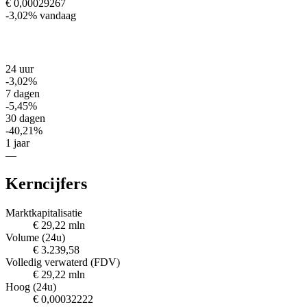
€ 0,00029267
-3,02%
vandaag
24 uur
-3,02%
7 dagen
-5,45%
30 dagen
-40,21%
1 jaar
—
Kerncijfers
Marktkapitalisatie
€ 29,22 mln
Volume (24u)
€ 3.239,58
Volledig verwaterd (FDV)
€ 29,22 mln
Hoog (24u)
€ 0,00032222