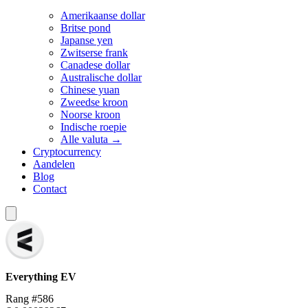
Amerikaanse dollar
Britse pond
Japanse yen
Zwitserse frank
Canadese dollar
Australische dollar
Chinese yuan
Zweedse kroon
Noorse kroon
Indische roepie
Alle valuta →
Cryptocurrency
Aandelen
Blog
Contact
Everything
EV
Rang #586