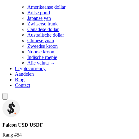
Amerikaanse dollar
Britse pond
Japanse yen
Zwitserse frank
Canadese dollar
Australische dollar
Chinese yuan
Zweedse kroon
Noorse kroon
Indische roepie
Alle valuta →
Cryptocurrency
Aandelen
Blog
Contact
Falcon USD
USDF
Rang #54