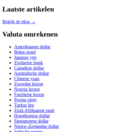
Laatste artikelen
Bekijk de blog →
Valuta omrekenen
Amerikaanse dollar
Britse pond
Japanse yen
Zwitserse frank
Canadese dollar
Australische dollar
Chinese yuan
Zweedse kroon
Noorse kroon
Faeröerse kroon
Poolse zloty
Turkse lira
Zuid-Afrikaanse rand
Hongkongse dollar
Singaporese dollar
Nieuw-Zeelandse dollar
Indische roepie