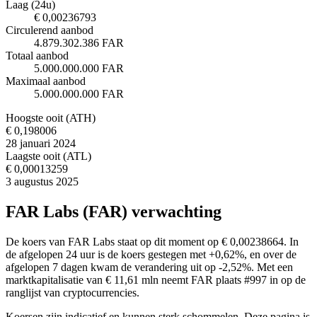
Laag (24u)
€ 0,00236793
Circulerend aanbod
4.879.302.386 FAR
Totaal aanbod
5.000.000.000 FAR
Maximaal aanbod
5.000.000.000 FAR
Hoogste ooit (ATH)
€ 0,198006
28 januari 2024
Laagste ooit (ATL)
€ 0,00013259
3 augustus 2025
FAR Labs (FAR) verwachting
De koers van FAR Labs staat op dit moment op € 0,00238664. In
de afgelopen 24 uur is de koers gestegen met +0,62%, en over de
afgelopen 7 dagen kwam de verandering uit op -2,52%. Met een
marktkapitalisatie van € 11,61 mln neemt FAR plaats #997 in op de
ranglijst van cryptocurrencies.
Koersen zijn indicatief en kunnen sterk schommelen. Deze pagina is