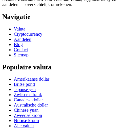
aandelen — overzichtelijk omrekenen.
Navigatie
Valuta
Cryptocurrency
Aandelen
Blog
Contact
Sitemap
Populaire valuta
Amerikaanse dollar
Britse pond
Japanse yen
Zwitserse frank
Canadese dollar
Australische dollar
Chinese yuan
Zweedse kroon
Noorse kroon
Alle valuta