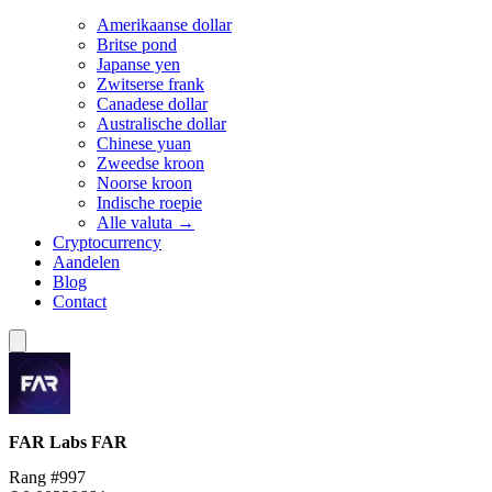
Amerikaanse dollar
Britse pond
Japanse yen
Zwitserse frank
Canadese dollar
Australische dollar
Chinese yuan
Zweedse kroon
Noorse kroon
Indische roepie
Alle valuta →
Cryptocurrency
Aandelen
Blog
Contact
FAR Labs
FAR
Rang #997