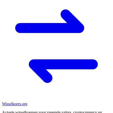
Wisselkoers
.org
Actuele wisselkoersen voor vreemde valuta, cryptocurrency en