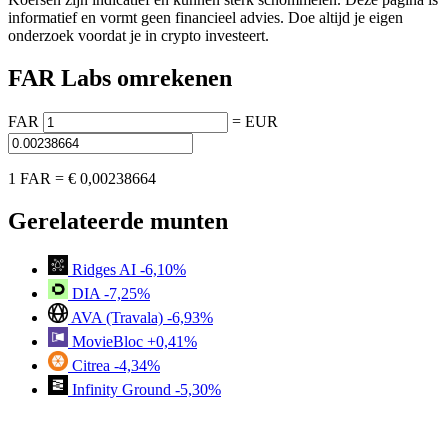
informatief en vormt geen financieel advies. Doe altijd je eigen
onderzoek voordat je in crypto investeert.
FAR Labs omrekenen
FAR
=
EUR
1 FAR =
€ 0,00238664
Gerelateerde munten
Ridges AI
-6,10%
DIA
-7,25%
AVA (Travala)
-6,93%
MovieBloc
+0,41%
Citrea
-4,34%
Infinity Ground
-5,30%