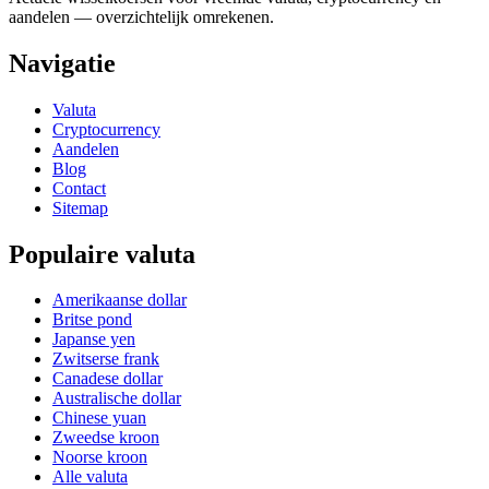
aandelen — overzichtelijk omrekenen.
Navigatie
Valuta
Cryptocurrency
Aandelen
Blog
Contact
Sitemap
Populaire valuta
Amerikaanse dollar
Britse pond
Japanse yen
Zwitserse frank
Canadese dollar
Australische dollar
Chinese yuan
Zweedse kroon
Noorse kroon
Alle valuta