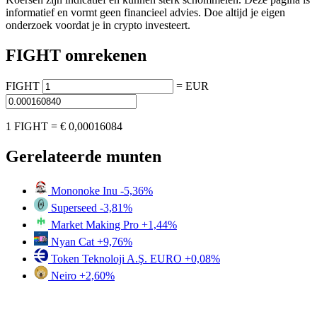
informatief en vormt geen financieel advies. Doe altijd je eigen
onderzoek voordat je in crypto investeert.
FIGHT omrekenen
FIGHT
=
EUR
1 FIGHT =
€ 0,00016084
Gerelateerde munten
Mononoke Inu
-5,36%
Superseed
-3,81%
Market Making Pro
+1,44%
Nyan Cat
+9,76%
Token Teknoloji A.Ş. EURO
+0,08%
Neiro
+2,60%