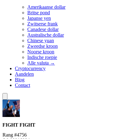
Amerikaanse dollar
Britse pond
Japanse yen
Zwitserse frank
Canadese dollar
Australische dollar
Chinese yuan
Zweedse kroon
Noorse kroon
Indische roepie
Alle valuta →
Cryptocurrency
Aandelen
Blog
Contact
FIGHT
FIGHT
Rang #4756