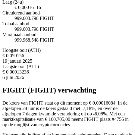
Laag (24u)
€ 0,00016116
Circulerend aanbod
999.603.798 FIGHT
Totaal aanbod
999.603.798 FIGHT
Maximaal aanbod
999.968.548 FIGHT
Hoogste ooit (ATH)
€ 0,059156
19 januari 2025
Laagste ooit (ATL)
€ 0,00013236
6 juni 2026
FIGHT (FIGHT) verwachting
De koers van FIGHT staat op dit moment op € 0,00016084. In de
afgelopen 24 uur is de koers gedaald met -7,18%, en over de
afgelopen 7 dagen kwam de verandering uit op -6,08%. Met een
marktkapitalisatie van € 160.705,00 neemt FIGHT plaats #4756 in
op de ranglijst van cryptocurrencies.
Koersen zijn indicatief en kunnen sterk schommelen. Deze pagina is