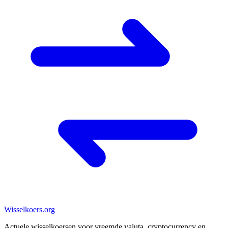
Wisselkoers
.org
Actuele wisselkoersen voor vreemde valuta, cryptocurrency en