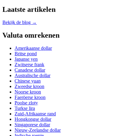
Laatste artikelen
Bekijk de blog →
Valuta omrekenen
Amerikaanse dollar
Britse pond
Japanse yen
Zwitserse frank
Canadese dollar
Australische dollar
Chinese yuan
Zweedse kroon
Noorse kroon
Faeröerse kroon
Poolse zloty
Turkse lira
Zuid-Afrikaanse rand
Hongkongse dollar
Singaporese dollar
Nieuw-Zeelandse dollar
Indische roepie