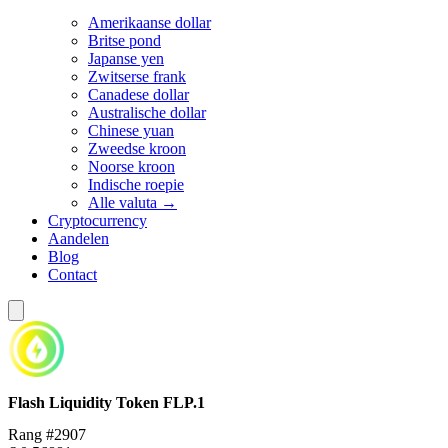
Amerikaanse dollar
Britse pond
Japanse yen
Zwitserse frank
Canadese dollar
Australische dollar
Chinese yuan
Zweedse kroon
Noorse kroon
Indische roepie
Alle valuta →
Cryptocurrency
Aandelen
Blog
Contact
Flash Liquidity Token
FLP.1
Rang #2907