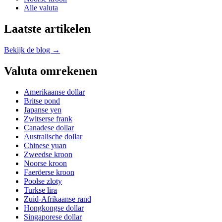
Alle valuta
Laatste artikelen
Bekijk de blog →
Valuta omrekenen
Amerikaanse dollar
Britse pond
Japanse yen
Zwitserse frank
Canadese dollar
Australische dollar
Chinese yuan
Zweedse kroon
Noorse kroon
Faeröerse kroon
Poolse zloty
Turkse lira
Zuid-Afrikaanse rand
Hongkongse dollar
Singaporese dollar