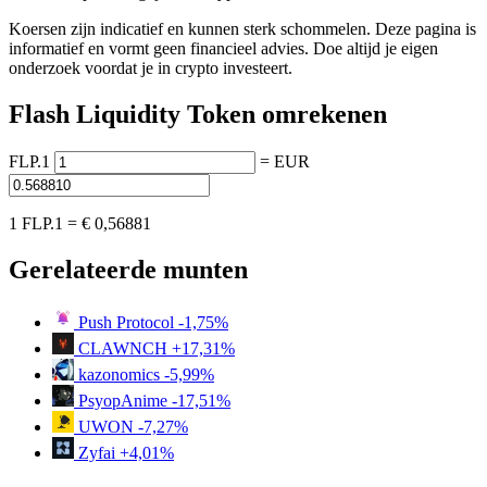
Koersen zijn indicatief en kunnen sterk schommelen. Deze pagina is
informatief en vormt geen financieel advies. Doe altijd je eigen
onderzoek voordat je in crypto investeert.
Flash Liquidity Token omrekenen
FLP.1
=
EUR
1 FLP.1 =
€ 0,56881
Gerelateerde munten
Push Protocol
-1,75%
CLAWNCH
+17,31%
kazonomics
-5,99%
PsyopAnime
-17,51%
UWON
-7,27%
Zyfai
+4,01%