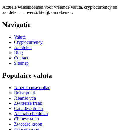
Actuele wisselkoersen voor vreemde valuta, cryptocurrency en
aandelen — overzichtelijk omrekenen.
Navigatie
Valuta
Cryptocurrency
Aandelen
Blog
Contact
Sitemap
Populaire valuta
Amerikaanse dollar
Britse pond
Japanse yen
Zwitserse frank
Canadese dollar
Australische dollar
Chinese yuan
Zweedse kroon
Noorse kroon