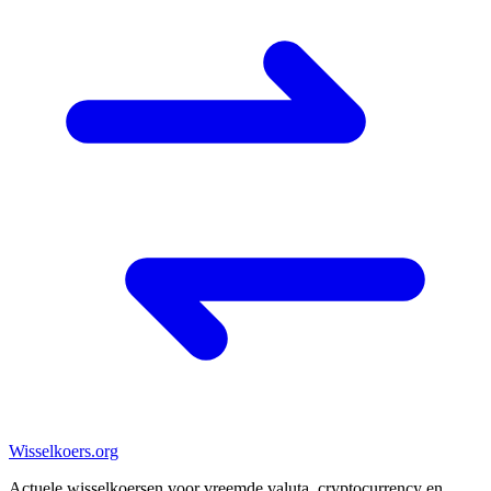
Wisselkoers
.org
Actuele wisselkoersen voor vreemde valuta, cryptocurrency en