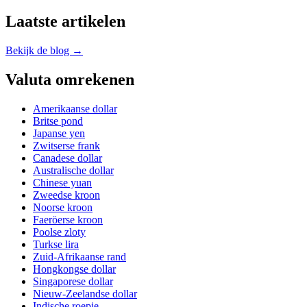
Laatste artikelen
Bekijk de blog →
Valuta omrekenen
Amerikaanse dollar
Britse pond
Japanse yen
Zwitserse frank
Canadese dollar
Australische dollar
Chinese yuan
Zweedse kroon
Noorse kroon
Faeröerse kroon
Poolse zloty
Turkse lira
Zuid-Afrikaanse rand
Hongkongse dollar
Singaporese dollar
Nieuw-Zeelandse dollar
Indische roepie