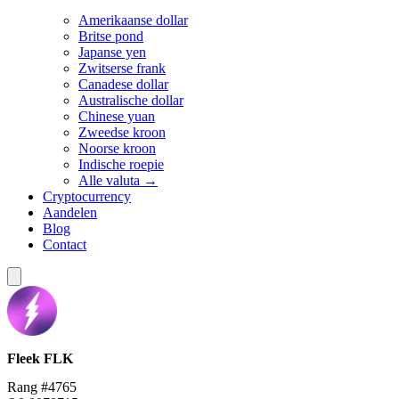
Amerikaanse dollar
Britse pond
Japanse yen
Zwitserse frank
Canadese dollar
Australische dollar
Chinese yuan
Zweedse kroon
Noorse kroon
Indische roepie
Alle valuta →
Cryptocurrency
Aandelen
Blog
Contact
Fleek
FLK
Rang #4765