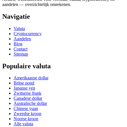
aandelen — overzichtelijk omrekenen.
Navigatie
Valuta
Cryptocurrency
Aandelen
Blog
Contact
Sitemap
Populaire valuta
Amerikaanse dollar
Britse pond
Japanse yen
Zwitserse frank
Canadese dollar
Australische dollar
Chinese yuan
Zweedse kroon
Noorse kroon
Alle valuta