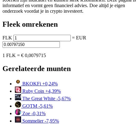
informatief en vormt geen financieel advies. Doe altijd je eigen
onderzoek voordat je in crypto investeert.
Fleek omrekenen
FLK
=
EUR
1 FLK =
€ 0,0079715
Gerelateerde munten
BKOKFi
+0,24%
Ruby Coin
+4,39%
The Great White
-5,67%
GOTM
-5,61%
Zoe
-0,31%
Sommelier
-7,95%