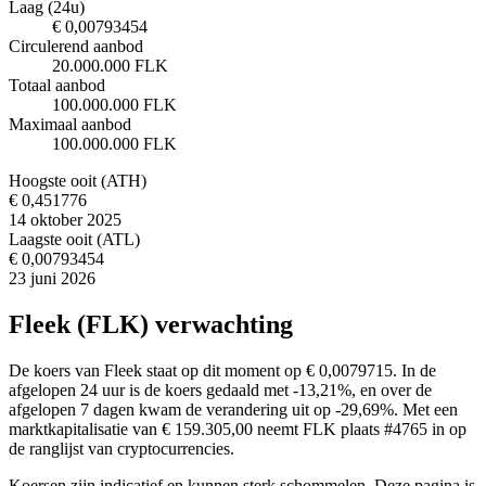
Laag (24u)
€ 0,00793454
Circulerend aanbod
20.000.000 FLK
Totaal aanbod
100.000.000 FLK
Maximaal aanbod
100.000.000 FLK
Hoogste ooit (ATH)
€ 0,451776
14 oktober 2025
Laagste ooit (ATL)
€ 0,00793454
23 juni 2026
Fleek (FLK) verwachting
De koers van Fleek staat op dit moment op € 0,0079715. In de
afgelopen 24 uur is de koers gedaald met -13,21%, en over de
afgelopen 7 dagen kwam de verandering uit op -29,69%. Met een
marktkapitalisatie van € 159.305,00 neemt FLK plaats #4765 in op
de ranglijst van cryptocurrencies.
Koersen zijn indicatief en kunnen sterk schommelen. Deze pagina is