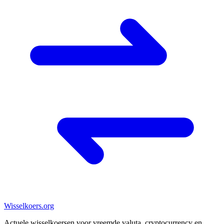
Wisselkoers
.org
Actuele wisselkoersen voor vreemde valuta, cryptocurrency en