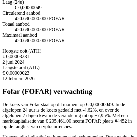
Laag (24u)
€ 0,00000049
Circulerend aanbod
420.690.000.000 FOFAR
Totaal aanbod
420.690.000.000 FOFAR
Maximaal aanbod
420.690.000.000 FOFAR
Hoogste ooit (ATH)
€ 0,00003231
2 juni 2024
Laagste ooit (ATL)
€ 0,00000023
12 februari 2026
Fofar (FOFAR) verwachting
De koers van Fofar staat op dit moment op € 0,00000049. In de
afgelopen 24 uur is de koers gedaald met -4,62%, en over de
afgelopen 7 dagen kwam de verandering uit op +7,95%. Met een
marktkapitalisatie van € 205.461,00 neemt FOFAR plaats #4452 in
op de ranglijst van cryptocurrencies.
Koersen zijn indicatief en kunnen sterk schommelen. Deze pagina is