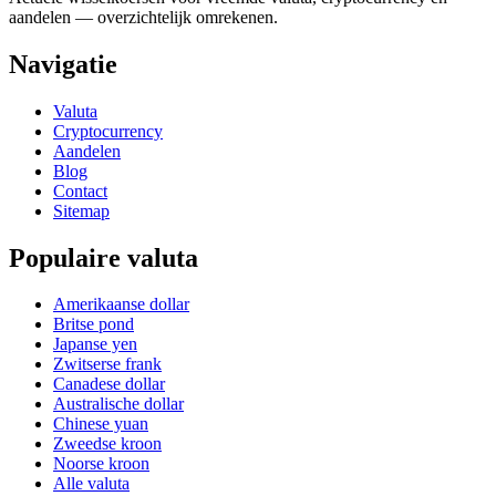
aandelen — overzichtelijk omrekenen.
Navigatie
Valuta
Cryptocurrency
Aandelen
Blog
Contact
Sitemap
Populaire valuta
Amerikaanse dollar
Britse pond
Japanse yen
Zwitserse frank
Canadese dollar
Australische dollar
Chinese yuan
Zweedse kroon
Noorse kroon
Alle valuta