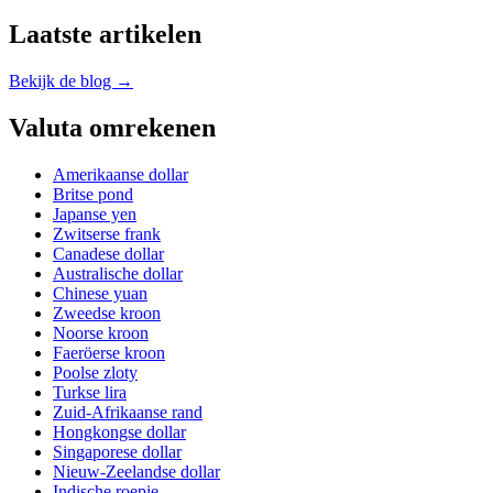
Laatste artikelen
Bekijk de blog →
Valuta omrekenen
Amerikaanse dollar
Britse pond
Japanse yen
Zwitserse frank
Canadese dollar
Australische dollar
Chinese yuan
Zweedse kroon
Noorse kroon
Faeröerse kroon
Poolse zloty
Turkse lira
Zuid-Afrikaanse rand
Hongkongse dollar
Singaporese dollar
Nieuw-Zeelandse dollar
Indische roepie