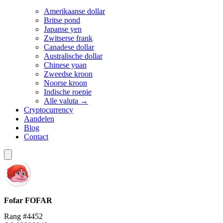
Amerikaanse dollar
Britse pond
Japanse yen
Zwitserse frank
Canadese dollar
Australische dollar
Chinese yuan
Zweedse kroon
Noorse kroon
Indische roepie
Alle valuta →
Cryptocurrency
Aandelen
Blog
Contact
Fofar
FOFAR
Rang #4452