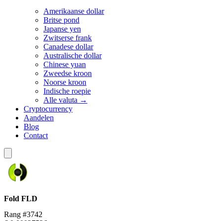
Amerikaanse dollar
Britse pond
Japanse yen
Zwitserse frank
Canadese dollar
Australische dollar
Chinese yuan
Zweedse kroon
Noorse kroon
Indische roepie
Alle valuta →
Cryptocurrency
Aandelen
Blog
Contact
Fold
FLD
Rang #3742