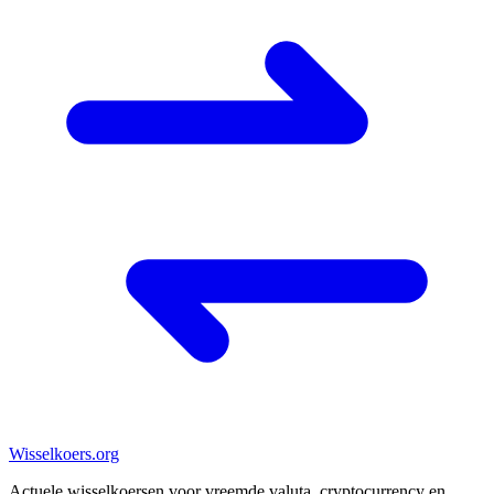
Wisselkoers
.org
Actuele wisselkoersen voor vreemde valuta, cryptocurrency en