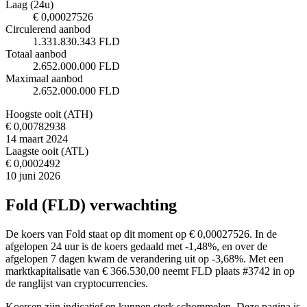
Laag (24u)
€ 0,00027526
Circulerend aanbod
1.331.830.343 FLD
Totaal aanbod
2.652.000.000 FLD
Maximaal aanbod
2.652.000.000 FLD
Hoogste ooit (ATH)
€ 0,00782938
14 maart 2024
Laagste ooit (ATL)
€ 0,0002492
10 juni 2026
Fold (FLD) verwachting
De koers van Fold staat op dit moment op € 0,00027526. In de
afgelopen 24 uur is de koers gedaald met -1,48%, en over de
afgelopen 7 dagen kwam de verandering uit op -3,68%. Met een
marktkapitalisatie van € 366.530,00 neemt FLD plaats #3742 in op
de ranglijst van cryptocurrencies.
Koersen zijn indicatief en kunnen sterk schommelen. Deze pagina is