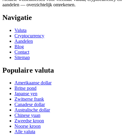
aandelen — overzichtelijk omrekenen.
Navigatie
Valuta
Cryptocurrency
Aandelen
Blog
Contact
Sitemap
Populaire valuta
Amerikaanse dollar
Britse pond
Japanse yen
Zwitserse frank
Canadese dollar
Australische dollar
Chinese yuan
Zweedse kroon
Noorse kroon
Alle valuta