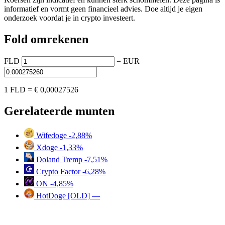
informatief en vormt geen financieel advies. Doe altijd je eigen
onderzoek voordat je in crypto investeert.
Fold omrekenen
FLD
=
EUR
1 FLD =
€ 0,00027526
Gerelateerde munten
Wifedoge
-2,88%
Xdoge
-1,33%
Doland Tremp
-7,51%
Crypto Factor
-6,28%
ON
-4,85%
HotDoge [OLD]
—