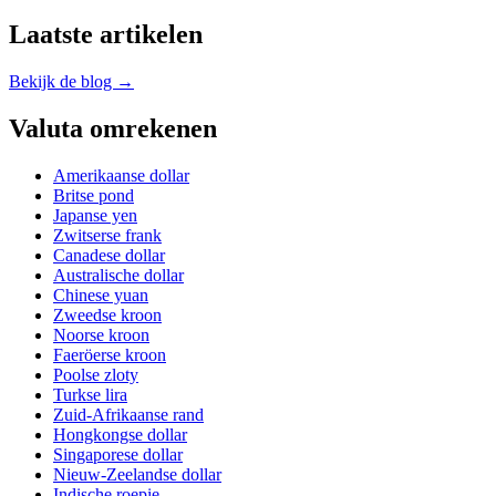
Laatste artikelen
Bekijk de blog →
Valuta omrekenen
Amerikaanse dollar
Britse pond
Japanse yen
Zwitserse frank
Canadese dollar
Australische dollar
Chinese yuan
Zweedse kroon
Noorse kroon
Faeröerse kroon
Poolse zloty
Turkse lira
Zuid-Afrikaanse rand
Hongkongse dollar
Singaporese dollar
Nieuw-Zeelandse dollar
Indische roepie