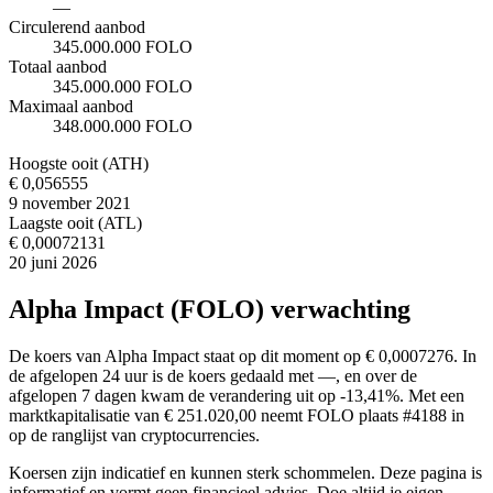
—
Circulerend aanbod
345.000.000 FOLO
Totaal aanbod
345.000.000 FOLO
Maximaal aanbod
348.000.000 FOLO
Hoogste ooit (ATH)
€ 0,056555
9 november 2021
Laagste ooit (ATL)
€ 0,00072131
20 juni 2026
Alpha Impact (FOLO) verwachting
De koers van Alpha Impact staat op dit moment op € 0,0007276. In
de afgelopen 24 uur is de koers gedaald met —, en over de
afgelopen 7 dagen kwam de verandering uit op -13,41%. Met een
marktkapitalisatie van € 251.020,00 neemt FOLO plaats #4188 in
op de ranglijst van cryptocurrencies.
Koersen zijn indicatief en kunnen sterk schommelen. Deze pagina is
informatief en vormt geen financieel advies. Doe altijd je eigen