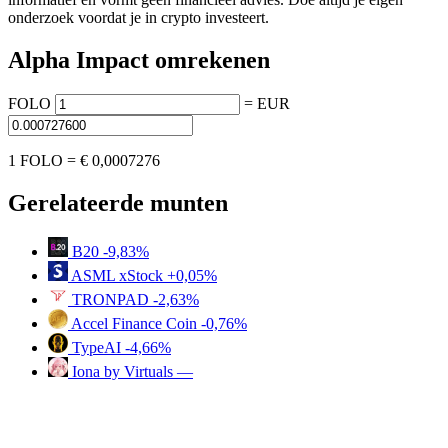
onderzoek voordat je in crypto investeert.
Alpha Impact omrekenen
FOLO
=
EUR
1 FOLO =
€ 0,0007276
Gerelateerde munten
B20
-9,83%
ASML xStock
+0,05%
TRONPAD
-2,63%
Accel Finance Coin
-0,76%
TypeAI
-4,66%
Iona by Virtuals
—