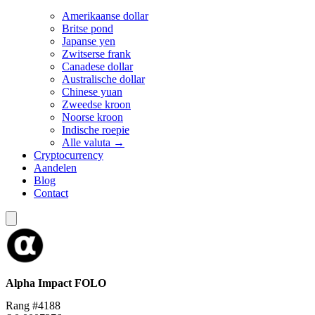
Amerikaanse dollar
Britse pond
Japanse yen
Zwitserse frank
Canadese dollar
Australische dollar
Chinese yuan
Zweedse kroon
Noorse kroon
Indische roepie
Alle valuta →
Cryptocurrency
Aandelen
Blog
Contact
Alpha Impact
FOLO
Rang #4188