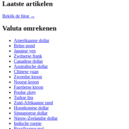
Laatste artikelen
Bekijk de blog →
Valuta omrekenen
Amerikaanse dollar
Britse pond
Japanse yen
Zwitserse frank
Canadese dollar
Australische dollar
Chinese yuan
Zweedse kroon
Noorse kroon
Faeröerse kroon
Poolse zloty
Turkse lira
Zuid-Afrikaanse rand
Hongkongse dollar
Singaporese dollar
Nieuw-Zeelandse dollar
Indische roepie
Braziliaanse real