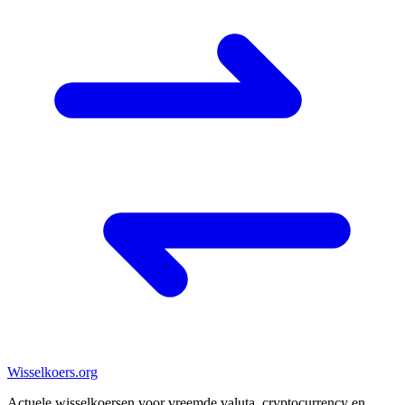
Wisselkoers
.org
Actuele wisselkoersen voor vreemde valuta, cryptocurrency en