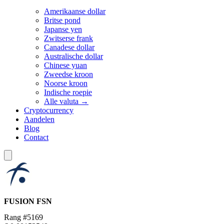
Amerikaanse dollar
Britse pond
Japanse yen
Zwitserse frank
Canadese dollar
Australische dollar
Chinese yuan
Zweedse kroon
Noorse kroon
Indische roepie
Alle valuta →
Cryptocurrency
Aandelen
Blog
Contact
FUSION
FSN
Rang #5169