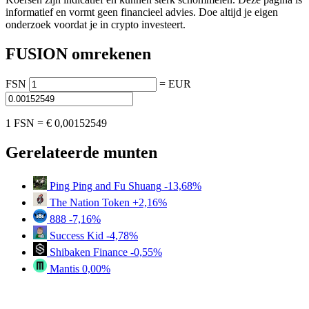
informatief en vormt geen financieel advies. Doe altijd je eigen
onderzoek voordat je in crypto investeert.
FUSION omrekenen
FSN
=
EUR
1 FSN =
€ 0,00152549
Gerelateerde munten
Ping Ping and Fu Shuang
-13,68%
The Nation Token
+2,16%
888
-7,16%
Success Kid
-4,78%
Shibaken Finance
-0,55%
Mantis
0,00%