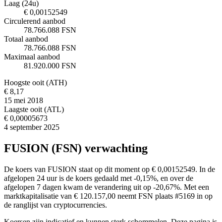
Laag (24u)
€ 0,00152549
Circulerend aanbod
78.766.088 FSN
Totaal aanbod
78.766.088 FSN
Maximaal aanbod
81.920.000 FSN
Hoogste ooit (ATH)
€ 8,17
15 mei 2018
Laagste ooit (ATL)
€ 0,00005673
4 september 2025
FUSION (FSN) verwachting
De koers van FUSION staat op dit moment op € 0,00152549. In de
afgelopen 24 uur is de koers gedaald met -0,15%, en over de
afgelopen 7 dagen kwam de verandering uit op -20,67%. Met een
marktkapitalisatie van € 120.157,00 neemt FSN plaats #5169 in op
de ranglijst van cryptocurrencies.
Koersen zijn indicatief en kunnen sterk schommelen. Deze pagina is