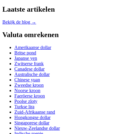
Laatste artikelen
Bekijk de blog →
Valuta omrekenen
Amerikaanse dollar
Britse pond
Japanse yen
Zwitserse frank
Canadese dollar
Australische dollar
Chinese yuan
Zweedse kroon
Noorse kroon
Faeröerse kroon
Poolse zloty
Turkse lira
Zuid-Afrikaanse rand
Hongkongse dollar
Singaporese dollar
Nieuw-Zeelandse dollar
Indische roepie