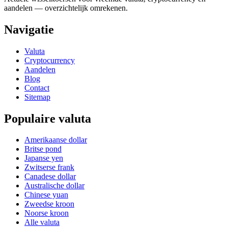
aandelen — overzichtelijk omrekenen.
Navigatie
Valuta
Cryptocurrency
Aandelen
Blog
Contact
Sitemap
Populaire valuta
Amerikaanse dollar
Britse pond
Japanse yen
Zwitserse frank
Canadese dollar
Australische dollar
Chinese yuan
Zweedse kroon
Noorse kroon
Alle valuta