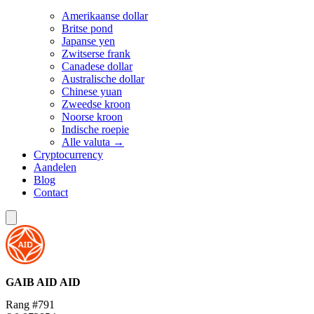
Amerikaanse dollar
Britse pond
Japanse yen
Zwitserse frank
Canadese dollar
Australische dollar
Chinese yuan
Zweedse kroon
Noorse kroon
Indische roepie
Alle valuta →
Cryptocurrency
Aandelen
Blog
Contact
GAIB AID
AID
Rang #791