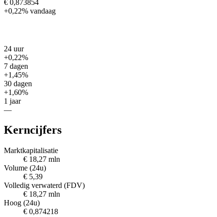
€ 0,873854
+0,22%
vandaag
24 uur
+0,22%
7 dagen
+1,45%
30 dagen
+1,60%
1 jaar
—
Kerncijfers
Marktkapitalisatie
€ 18,27 mln
Volume (24u)
€ 5,39
Volledig verwaterd (FDV)
€ 18,27 mln
Hoog (24u)
€ 0,874218