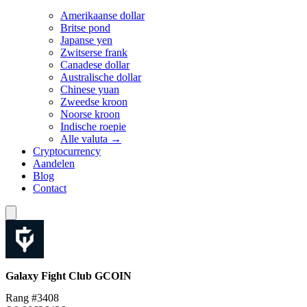
Amerikaanse dollar
Britse pond
Japanse yen
Zwitserse frank
Canadese dollar
Australische dollar
Chinese yuan
Zweedse kroon
Noorse kroon
Indische roepie
Alle valuta →
Cryptocurrency
Aandelen
Blog
Contact
Galaxy Fight Club
GCOIN
Rang #3408