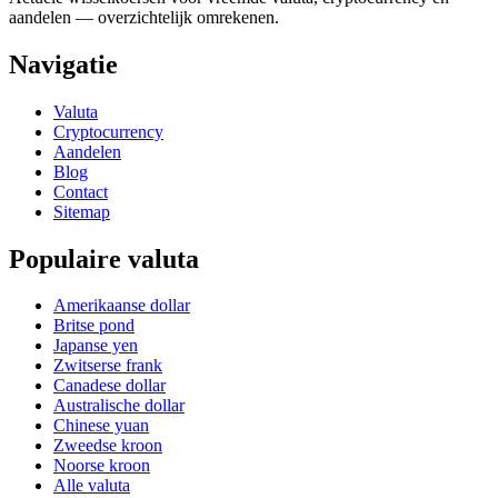
aandelen — overzichtelijk omrekenen.
Navigatie
Valuta
Cryptocurrency
Aandelen
Blog
Contact
Sitemap
Populaire valuta
Amerikaanse dollar
Britse pond
Japanse yen
Zwitserse frank
Canadese dollar
Australische dollar
Chinese yuan
Zweedse kroon
Noorse kroon
Alle valuta