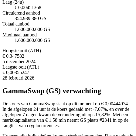
Laag (24u)
€ 0,00451368
Circulerend aanbod
354.939.380 GS
Totaal aanbod
1.600.000.000 GS
Maximaal aanbod
1.600.000.000 GS
Hoogste ooit (ATH)
€ 0,347582
5 december 2024
Laagste ooit (ATL)
€ 0,00355247
28 februari 2026
GammaSwap (GS) verwachting
De koers van GammaSwap staat op dit moment op € 0,00444974.
In de afgelopen 24 uur is de koers gedaald met -7,07%, en over de
afgelopen 7 dagen kwam de verandering uit op -15,82%. Met een
marktkapitalisatie van € 1,58 mln neemt GS plaats #2341 in op de
ranglijst van cryptocurrencies.
Koersen zijn indicatief en kunnen sterk schommelen. Deze pagina is