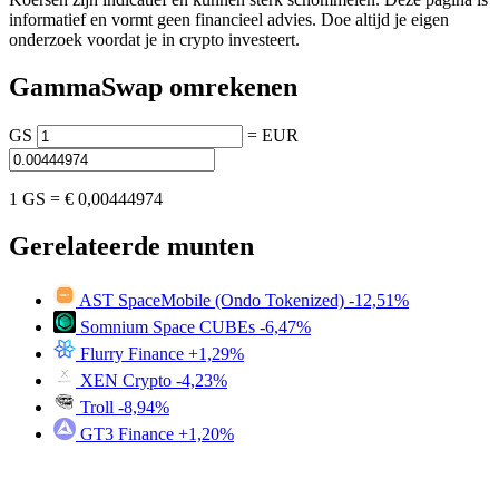
informatief en vormt geen financieel advies. Doe altijd je eigen
onderzoek voordat je in crypto investeert.
GammaSwap omrekenen
GS
=
EUR
1 GS =
€ 0,00444974
Gerelateerde munten
AST SpaceMobile (Ondo Tokenized)
-12,51%
Somnium Space CUBEs
-6,47%
Flurry Finance
+1,29%
XEN Crypto
-4,23%
Troll
-8,94%
GT3 Finance
+1,20%