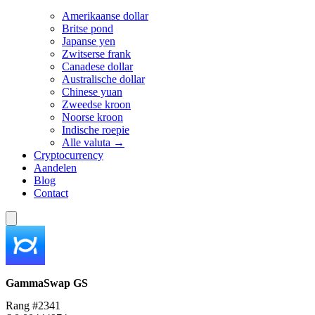
Amerikaanse dollar
Britse pond
Japanse yen
Zwitserse frank
Canadese dollar
Australische dollar
Chinese yuan
Zweedse kroon
Noorse kroon
Indische roepie
Alle valuta →
Cryptocurrency
Aandelen
Blog
Contact
GammaSwap
GS
Rang #2341