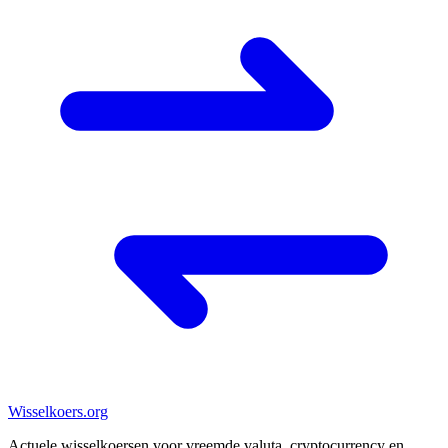
Wisselkoers
.org
Actuele wisselkoersen voor vreemde valuta, cryptocurrency en