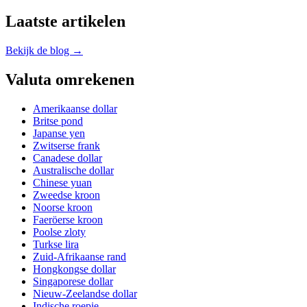
Laatste artikelen
Bekijk de blog →
Valuta omrekenen
Amerikaanse dollar
Britse pond
Japanse yen
Zwitserse frank
Canadese dollar
Australische dollar
Chinese yuan
Zweedse kroon
Noorse kroon
Faeröerse kroon
Poolse zloty
Turkse lira
Zuid-Afrikaanse rand
Hongkongse dollar
Singaporese dollar
Nieuw-Zeelandse dollar
Indische roepie