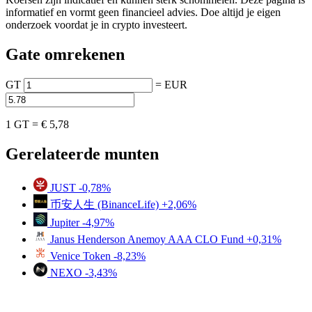
informatief en vormt geen financieel advies. Doe altijd je eigen
onderzoek voordat je in crypto investeert.
Gate omrekenen
GT
=
EUR
1 GT =
€ 5,78
Gerelateerde munten
JUST
-0,78%
币安人生 (BinanceLife)
+2,06%
Jupiter
-4,97%
Janus Henderson Anemoy AAA CLO Fund
+0,31%
Venice Token
-8,23%
NEXO
-3,43%