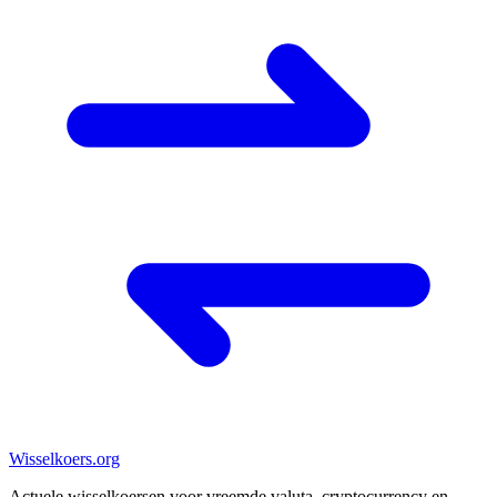
Wisselkoers
.org
Actuele wisselkoersen voor vreemde valuta, cryptocurrency en