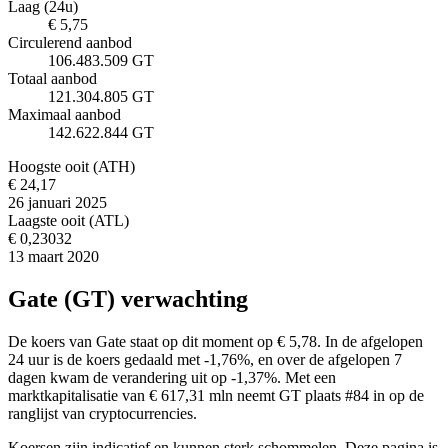
Laag (24u)
€ 5,75
Circulerend aanbod
106.483.509 GT
Totaal aanbod
121.304.805 GT
Maximaal aanbod
142.622.844 GT
Hoogste ooit (ATH)
€ 24,17
26 januari 2025
Laagste ooit (ATL)
€ 0,23032
13 maart 2020
Gate (GT) verwachting
De koers van Gate staat op dit moment op € 5,78. In de afgelopen
24 uur is de koers gedaald met -1,76%, en over de afgelopen 7
dagen kwam de verandering uit op -1,37%. Met een
marktkapitalisatie van € 617,31 mln neemt GT plaats #84 in op de
ranglijst van cryptocurrencies.
Koersen zijn indicatief en kunnen sterk schommelen. Deze pagina is