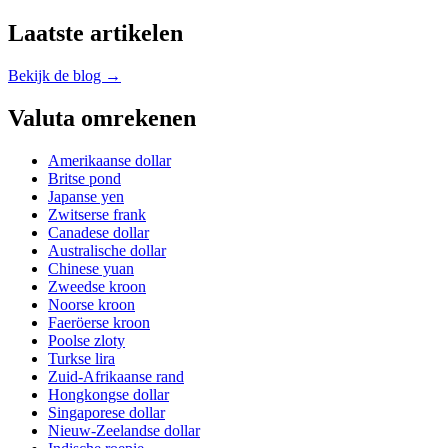
Laatste artikelen
Bekijk de blog →
Valuta omrekenen
Amerikaanse dollar
Britse pond
Japanse yen
Zwitserse frank
Canadese dollar
Australische dollar
Chinese yuan
Zweedse kroon
Noorse kroon
Faeröerse kroon
Poolse zloty
Turkse lira
Zuid-Afrikaanse rand
Hongkongse dollar
Singaporese dollar
Nieuw-Zeelandse dollar