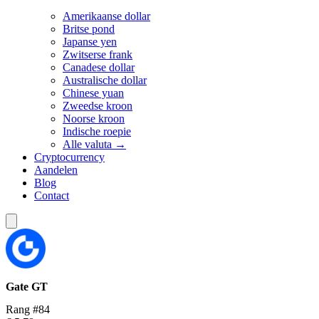
Amerikaanse dollar
Britse pond
Japanse yen
Zwitserse frank
Canadese dollar
Australische dollar
Chinese yuan
Zweedse kroon
Noorse kroon
Indische roepie
Alle valuta →
Cryptocurrency
Aandelen
Blog
Contact
Gate
GT
Rang #84