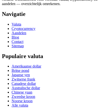
aandelen — overzichtelijk omrekenen.
Navigatie
Valuta
Cryptocurrency
Aandelen
Blog
Contact
Sitemap
Populaire valuta
Amerikaanse dollar
Britse pond
Japanse yen
Zwitserse frank
Canadese dollar
Australische dollar
Chinese yuan
Zweedse kroon
Noorse kroon
Alle valuta