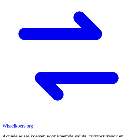
Wisselkoers
.org
Actuele wisselkoersen voor vreemde valuta, cryptocurrency en