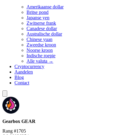
Amerikaanse dollar
Britse pond
Japanse yen
Zwitserse frank
Canadese dollar
Australische dollar
Chinese yuan
Zweedse kroon
Noorse kroon
Indische roepie
Alle valuta →
Cryptocurrency
Aandelen
Blog
Contact
Gearbox
GEAR
Rang #1705