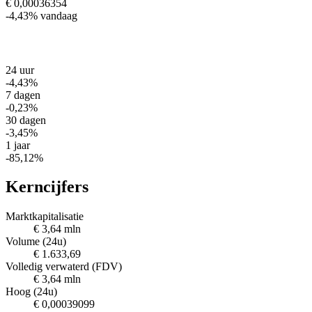
€ 0,00036354
-4,43%
vandaag
24 uur
-4,43%
7 dagen
-0,23%
30 dagen
-3,45%
1 jaar
-85,12%
Kerncijfers
Marktkapitalisatie
€ 3,64 mln
Volume (24u)
€ 1.633,69
Volledig verwaterd (FDV)
€ 3,64 mln
Hoog (24u)
€ 0,00039099