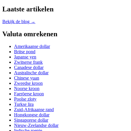
Laatste artikelen
Bekijk de blog →
Valuta omrekenen
Amerikaanse dollar
Britse pond
Japanse yen
Zwitserse frank
Canadese dollar
Australische dollar
Chinese yuan
Zweedse kroon
Noorse kroon
Faeröerse kroon
Poolse zloty
Turkse lira
Zuid-Afrikaanse rand
Hongkongse dollar
Singaporese dollar
Nieuw-Zeelandse dollar
Indische roepie